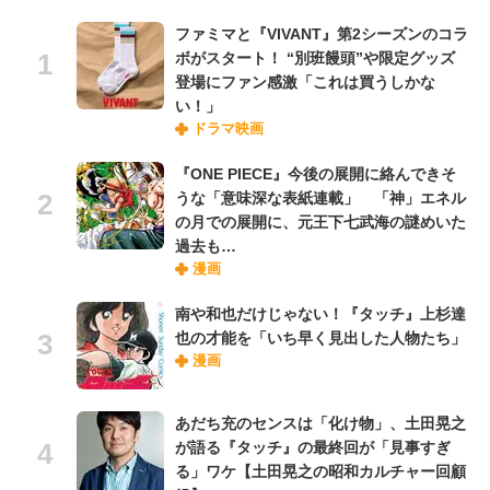
ファミマと『VIVANT』第2シーズンのコラ
ボがスタート！ “別班饅頭”や限定グッズ
登場にファン感激「これは買うしかな
い！」
ドラマ映画
『ONE PIECE』今後の展開に絡んできそ
うな「意味深な表紙連載」 「神」エネル
の月での展開に、元王下七武海の謎めいた
過去も…
漫画
南や和也だけじゃない！『タッチ』上杉達
也の才能を「いち早く見出した人物たち」
漫画
あだち充のセンスは「化け物」、土田晃之
が語る『タッチ』の最終回が「見事すぎ
る」ワケ【土田晃之の昭和カルチャー回顧