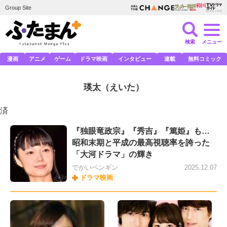
Group Site
検索
メニュー
漫画
アニメ
ゲーム
ドラマ映画
インタビュー
連載
無料コミック
瑛太
（えいた）
済
『独眼竜政宗』『秀吉』『篤姫』も…
昭和末期と平成の最高視聴率を誇った
「大河ドラマ」の輝き
でかいペンギン
2025.12.07
ドラマ映画