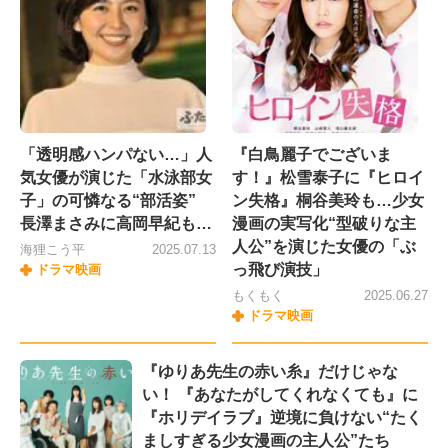
「透明感ハンパない…」人
『白鳥麗子でございま
気女優が演じた「水泳部女
す！』松雪泰子に『ヒロイ
子」の可憐なる“部活姿”
ン失格』桐谷美玲も…少女
長澤まさみに高岡早紀も…
漫画の実写化“型破りな主
人公”を演じた女優の「ぶ
海狸こう平
2025.07.13
っ飛び演技」
ドラマ映画
もくもく
2025.06.27
ドラマ映画
『ゆりあ先生の赤い糸』だけじゃな
い！ 『あなたがしてくれなくても』に
『ホリデイラブ』逆境に負けない“たく
ましすぎる少女漫画の主人公”たち