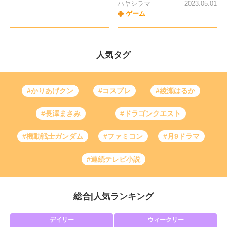
ハヤシラマ
2023.05.01
ゲーム
人気タグ
#かりあげクン
#コスプレ
#綾瀬はるか
#長澤まさみ
#ドラゴンクエスト
#機動戦士ガンダム
#ファミコン
#月9ドラマ
#連続テレビ小説
総合
|
人気ランキング
デイリー
ウィークリー