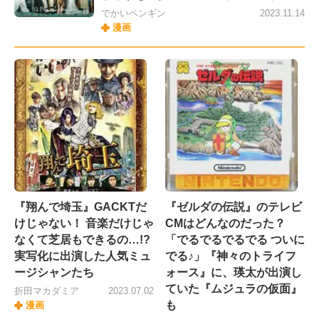
でかいペンギン
2023.11.14
漫画
『翔んで埼玉』GACKTだ
『ゼルダの伝説』のテレビ
けじゃない！ 音楽だけじゃ
CMはどんなのだった？
なくて芝居もできるの…!?
「でるでるでるでる ついに
実写化に出演した人気ミュ
でる♪」『神々のトライフ
ージシャンたち
ォース』に、瑛太が出演し
ていた『ムジュラの仮面』
折田マカダミア
2023.07.02
も
漫画