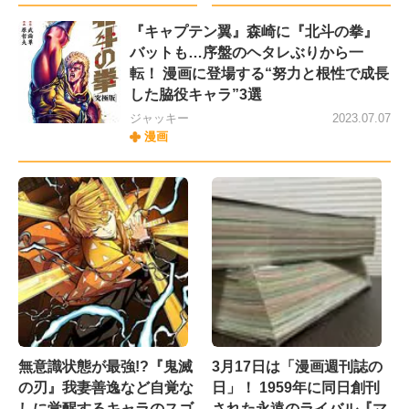
『キャプテン翼』森崎に『北斗の拳』
バットも…序盤のヘタレぶりから一
転！ 漫画に登場する“努力と根性で成長
した脇役キャラ”3選
ジャッキー
2023.07.07
漫画
無意識状態が最強!?『鬼滅
3月17日は「漫画週刊誌の
の刃』我妻善逸など自覚な
日」！ 1959年に同日創刊
しに覚醒するキャラのスゴ
された永遠のライバル『マ