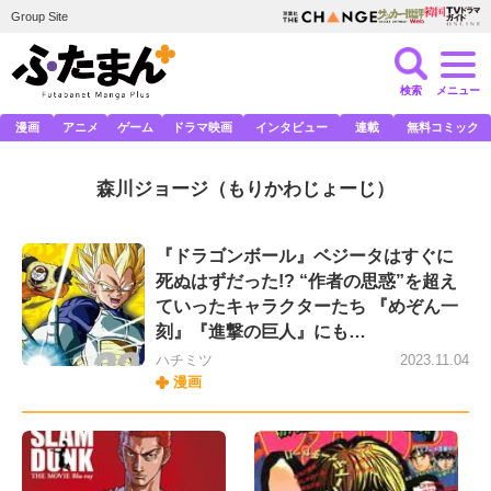
Group Site
検索
メニュー
漫画
アニメ
ゲーム
ドラマ映画
インタビュー
連載
無料コミック
森川ジョージ
（もりかわじょーじ）
『ドラゴンボール』ベジータはすぐに
死ぬはずだった!? “作者の思惑”を超え
ていったキャラクターたち 『めぞん一
刻』『進撃の巨人』にも…
ハチミツ
2023.11.04
漫画