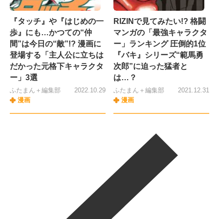
『タッチ』や『はじめの一
RIZINで見てみたい!? 格闘
歩』にも…かつての“仲
マンガの「最強キャラクタ
間”は今日の“敵”!? 漫画に
ー」ランキング 圧倒的1位
登場する「主人公に立ちは
『バキ』シリーズ“範馬勇
だかった元格下キャラクタ
次郎”に迫った猛者と
ー」3選
は…？
ふたまん＋編集部
2022.10.29
ふたまん＋編集部
2021.12.31
漫画
漫画