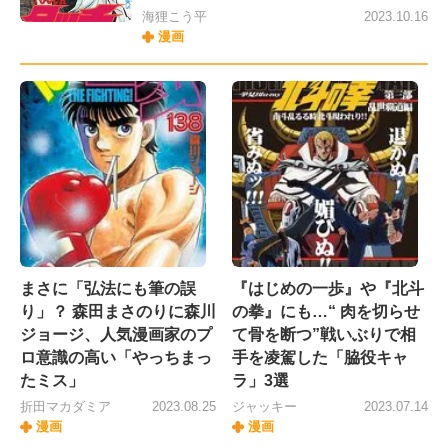
海狸こう平
2023.10.16
漫画
まさに「弘法にも筆の誤
『はじめの一歩』や『北斗
り」？ 森田まさのりに森川
の拳』にも…“ 肉を切らせ
ジョージ、人気漫画家のプ
て骨を断つ”戦いぶりで相
ロ意識の高い「やっちまっ
手を凌駕した「脇役キャ
たミス」
ラ」3選
折田マカダミア
2023.08.25
ジャッキー
2023.07.14
漫画
漫画