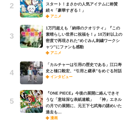
スタート！まさかの人気アイテムに称賛
続々「豪華すぎる！」
アニメ
1万円超えも「納得のクオリティ」『この
素晴らしい世界に祝福を！』10万針以上の
密度で再現された“めぐみん刺繍ワークシ
ャツ”にファンも感動
アニメ
「カルチャーは引用の歴史である」江口寿
史と樋口毅宏、“引用と継承”をめぐる対話
インタビュー
『ONE PIECE』今後の展開に絡んできそ
うな「意味深な表紙連載」 「神」エネル
の月での展開に、元王下七武海の謎めいた
過去も…
漫画