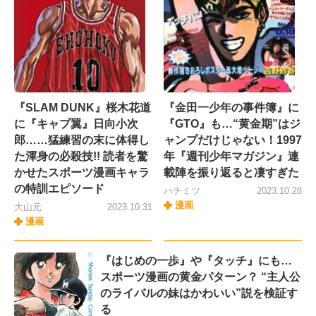
『SLAM DUNK』桜木花道
『金田一少年の事件簿』に
に『キャプ翼』日向小次
『GTO』も…“黄金期”はジ
郎……猛練習の末に体得し
ャンプだけじゃない！1997
た渾身の必殺技!! 読者を驚
年『週刊少年マガジン』連
かせたスポーツ漫画キャラ
載陣を振り返ると凄すぎた
の特訓エピソード
ハチミツ
2023.10.28
漫画
大山元
2023.10.31
漫画
『はじめの一歩』や『タッチ』にも…
スポーツ漫画の黄金パターン？ “主人公
のライバルの妹はかわいい”説を検証す
る