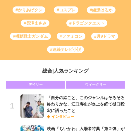
#かりあげクン
#コスプレ
#綾瀬はるか
#長澤まさみ
#ドラゴンクエスト
#機動戦士ガンダム
#ファミコン
#月9ドラマ
#連続テレビ小説
総合
|
人気ランキング
デイリー
ウィークリー
「自分の絵ごと、このジャンルはそろそろ
終わりかな」江口寿史が炎上を経て樋口毅
宏に語ったこと
インタビュー
映画『ちいかわ』入場者特典「第２弾」が