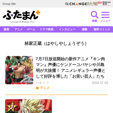
Group Site
検索
メニュー
漫画
アニメ
ゲーム
ドラマ映画
インタビュー
連載
無料コミック
林家正蔵
（はやしやしょうぞう）
7月7日放送開始の新作アニメ『キン肉
マン』声優にケンドーコバヤシや川島
明が大抜擢！ アニメレギュラー声優と
して好評を博した「お笑い芸人」たち
ハチミツ
2024.07.04
アニメ