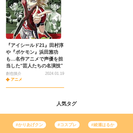
『アイシールド21』田村淳
や『ポケモン』浜田雅功
も…名作アニメで声優を担
当した“芸人たちの名演技”
創也慎介
2024.01.19
アニメ
人気タグ
#かりあげクン
#コスプレ
#綾瀬はるか