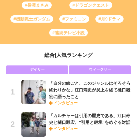
#長澤まさみ
#ドラゴンクエスト
#機動戦士ガンダム
#ファミコン
#月9ドラマ
#連続テレビ小説
総合
|
人気ランキング
デイリー
ウィークリー
「自分の絵ごと、このジャンルはそろそろ
終わりかな」江口寿史が炎上を経て樋口毅
宏に語ったこと
インタビュー
「カルチャーは引用の歴史である」江口寿
史と樋口毅宏、“引用と継承”をめぐる対話
インタビュー