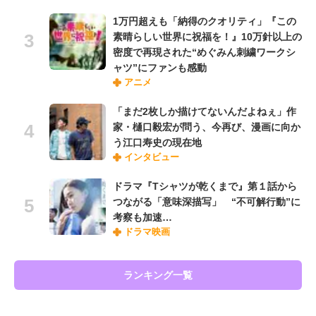
1万円超えも「納得のクオリティ」『この
素晴らしい世界に祝福を！』10万針以上の
密度で再現された“めぐみん刺繍ワークシ
ャツ”にファンも感動
アニメ
「まだ2枚しか描けてないんだよねぇ」作
家・樋口毅宏が問う、今再び、漫画に向か
う江口寿史の現在地
インタビュー
ドラマ『Tシャツが乾くまで』第１話から
つながる「意味深描写」 “不可解行動”に
考察も加速…
ドラマ映画
ランキング一覧