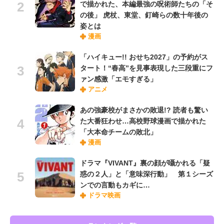
で描かれた、本編最強の呪術師たちの「そ
の後」 虎杖、東堂、釘崎らの数十年後の
姿とは
漫画
「ハイキュー!! おせち2027」の予約がス
タート！“春高”を見事表現した三段重にフ
ァン感激「エモすぎる」
アニメ
あの強豪校がまさかの敗退!? 読者も驚い
た大番狂わせ…高校野球漫画で描かれた
「大本命チームの敗北」
漫画
ドラマ『VIVANT』裏の顔が囁かれる「疑
惑の２人」と「意味深行動」 第１シーズ
ンでの言動もカギに…
ドラマ映画