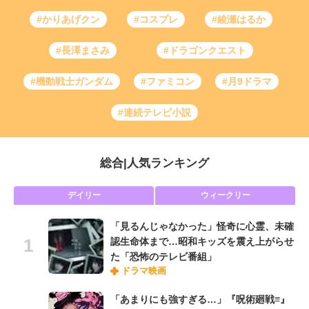
#かりあげクン
#コスプレ
#綾瀬はるか
#長澤まさみ
#ドラゴンクエスト
#機動戦士ガンダム
#ファミコン
#月9ドラマ
#連続テレビ小説
総合
|
人気ランキング
デイリー
ウィークリー
「見るんじゃなかった」怪奇に心霊、未確
認生命体まで…昭和キッズを震え上がらせ
た「恐怖のテレビ番組」
ドラマ映画
「あまりにも強すぎる…」『呪術廻戦≡』