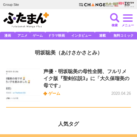
Group Site
検索
メニュー
漫画
アニメ
ゲーム
ドラマ映画
インタビュー
連載
無料コミック
明坂聡美
（あけさかさとみ）
声優・明坂聡美の母性全開、フルリメ
イク版『聖剣伝説3』に「大久保瑠美の
母です」
ゲーム
2020.04.26
人気タグ