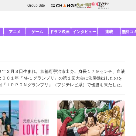
Group Site
アニメ
ゲーム
ドラマ映画
インタビュー
連載
無料コ
９年２月３日生まれ。京都府宇治市出身。身長１７９センチ、血液
２００１年『Ｍ-１グランプリ』の第１回大会に決勝進出したのを
回『ＩＰＰＯＮグランプリ』（フジテレビ系）で優勝を果たした。