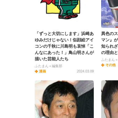
「ずっと大切にします」浜崎あ
異色のス
ゆみだけじゃない！似顔絵アイ
マン』が
コンの千秋に川島明も哀悼「こ
知られざ
んなにあった！」鳥山明さんが
の理由と
描いた芸能人たち
ふたまん
その他
ふたまん＋編集部
漫画
2024.03.09