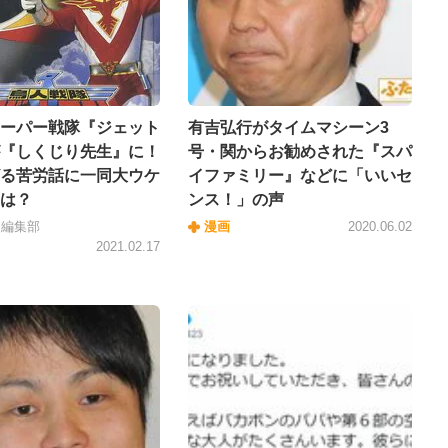
ーパー戦隊『ジェット
有吉弘行がタイムマシーン3
『しくじり先生』に！
号・関からお勧めされた『スパ
る苦労話に一同大ウケ
イファミリー』などに「いいセ
は？
ンス！」の声
＋編集部
漫画
2020.06.02
2021.02.17