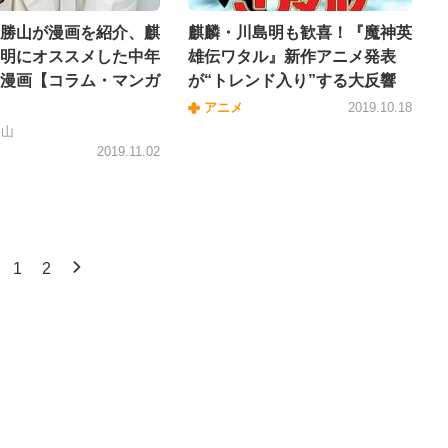
勝山が漫画を紹介、麒
麒麟・川島明も歓喜！『魔神英
明にオススメした中年
雄伝ワタル』新作アニメ発表
漫画【コラム・マンガ
が“トレンド入り”する大反響
アニメ
2019.10.18
勝山
2019.11.02
1
2