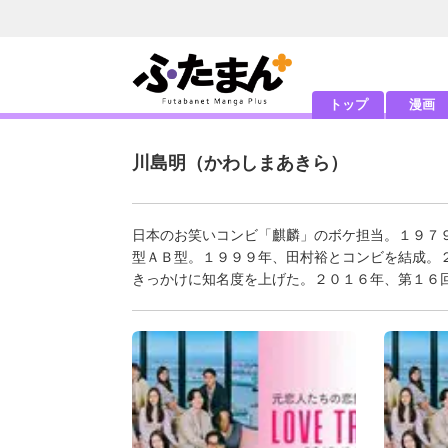
トップ
漫画
川島明
（かわしまあきら）
日本のお笑いコンビ「麒麟」のボケ担当。１９７
型ＡＢ型。１９９９年、田村裕とコンビを結成。
きっかけに知名度を上げた。２０１６年、第１６