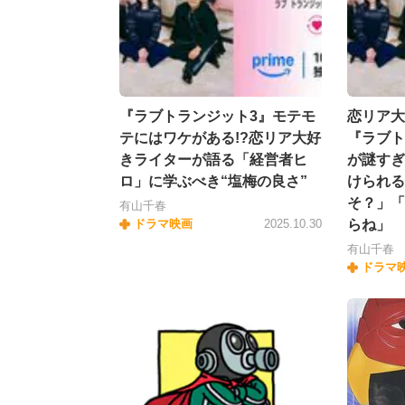
『ラブトランジット3』モテモ
恋リア大
テにはワケがある!?恋リア大好
『ラブト
きライターが語る「経営者ヒ
が謎すぎ
ロ」に学ぶべき“塩梅の良さ”
けられる
そ？」「
有山千春
ドラマ映画
2025.10.30
らね」
有山千春
ドラマ