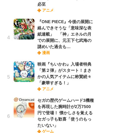
必至
さ
アニメ
ス
『ONE PIECE』今後の展開に
絡んできそうな「意味深な表
舞
紙連載」 「神」エネルの月
編
での展開に、元王下七武海の
禁
謎めいた過去も…
「
漫画
連
映画『ちいかわ』入場者特典
「第２弾」がスタート！まさ
【
かの人気アイテムに称賛続々
ー
「豪華すぎる！」
完
アニメ
ー
セガの歴代ゲームハード3機種
を再現した腕時計が2万7500
フ
円で登場！ 懐かしさを覚える
ー
セガっ子も歓喜「使うのもっ
“
たいない」
に
ゲーム
か