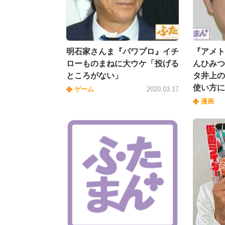
明石家さんま『パワプロ』イチ
『アメト
ローものまねに大ウケ「投げる
んひみつ
ところがない」
タ井上の
使い方に
ゲーム
2020.03.17
漫画