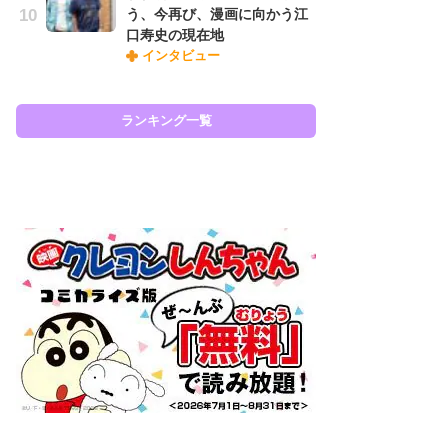
う、今再び、漫画に向かう江
ィ
口寿史の現在地
祝
インタビュー
で
ー
ランキング一覧
ラン