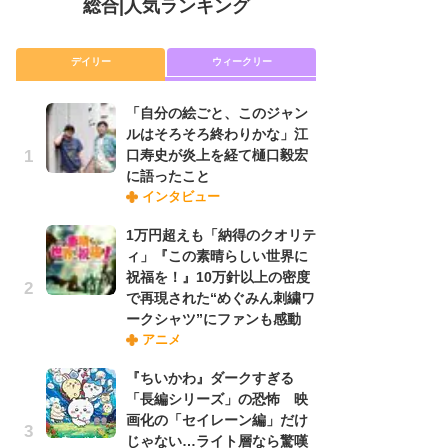
総合
|
人気ランキング
デイリー
ウィークリー
「自分の絵ごと、このジャン
放
ルはそろそろ終わりかな」江
ム
口寿史が炎上を経て樋口毅宏
「
に語ったこと
「
インタビュー
1万円超えも「納得のクオリテ
「
ィ」『この素晴らしい世界に
ル
祝福を！』10万針以上の密度
口
で再現された“めぐみん刺繍ワ
に
ークシャツ”にファンも感動
アニメ
木
『ちいかわ』ダークすぎる
シ
「長編シリーズ」の恐怖 映
「
画化の「セイレーン編」だけ
ル
じゃない…ライト層なら驚嘆
ム