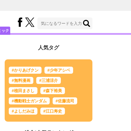
ミック
人気タグ
#かりあげクン
#少年アシベ
#無料漫画
#三浦涼介
#植田まさし
#森下裕美
#機動戦士ガンダム
#佐藤流司
#よしだみほ
#江口寿史