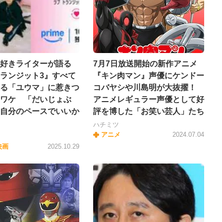
好きライターが語る
7月7日放送開始の新作アニメ
ランジット3』すべて
『キン肉マン』声優にケンドー
る「ユウマ」に惹きつ
コバヤシや川島明が大抜擢！
ワケ 「だいじょぶ
アニメレギュラー声優として好
自分のペースでいいか
評を博した「お笑い芸人」たち
ハチミツ
アニメ
2024.07.04
映画
2025.10.29