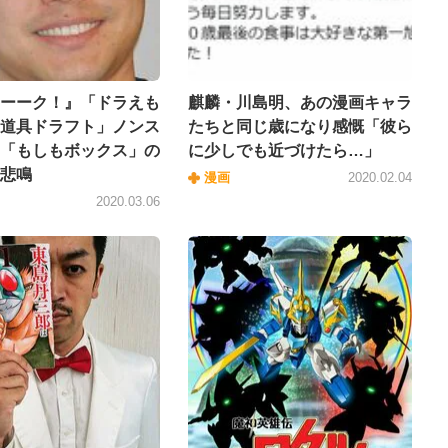
ーーク！』「ドラえも
麒麟・川島明、あの漫画キャラ
道具ドラフト」ノンス
たちと同じ歳になり感慨「彼ら
「もしもボックス」の
に少しでも近づけたら…」
悲鳴
漫画
2020.02.04
2020.03.06