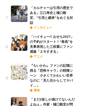
「カルチャーは引用の歴史で
ある」江口寿史と樋口毅
『O
宏、“引用と継承”をめぐる対
絡
話
紙
インタビュー
で
謎
「ハイキュー!! おせち2027」
の予約がスタート！“春高”を
見事表現した三段重にファン
「
感激「エモすぎる」
あ
アニメ
宏
話
『ちいかわ』ファンの記憶に
残る「恐怖キャラ」の戦慄シ
ーン 小さくてかわいい世界
「
なのに「見た目からしてヤバ
よ
イ…」
う
漫画
口
「まだ2枚しか描けてないんだ
よねぇ」作家・樋口毅宏が問
1