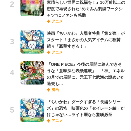
素晴らしい世界に祝福を！』10万針以上の
密度で再現された“めぐみん刺繍ワークシ
ャツ”にファンも感動
アニメ
映画『ちいかわ』入場者特典「第２弾」が
スタート！まさかの人気アイテムに称賛
続々「豪華すぎる！」
アニメ
『ONE PIECE』今後の展開に絡んできそ
うな「意味深な表紙連載」 「神」エネル
の月での展開に、元王下七武海の謎めいた
過去も…
漫画
『ちいかわ』ダークすぎる「長編シリー
ズ」の恐怖 映画化の「セイレーン編」だ
けじゃない…ライト層なら驚嘆必至
アニメ