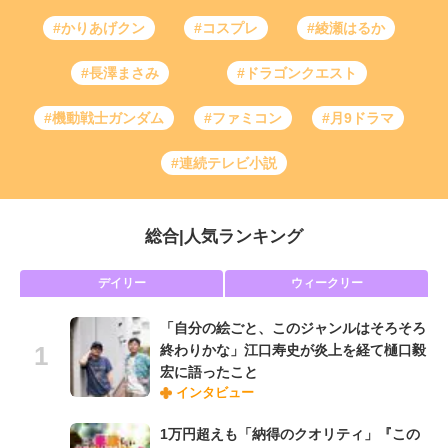
#かりあげクン
#コスプレ
#綾瀬はるか
#長澤まさみ
#ドラゴンクエスト
#機動戦士ガンダム
#ファミコン
#月9ドラマ
#連続テレビ小説
総合
|
人気ランキング
デイリー
ウィークリー
「自分の絵ごと、このジャンルはそろそろ
終わりかな」江口寿史が炎上を経て樋口毅
宏に語ったこと
インタビュー
1万円超えも「納得のクオリティ」『この