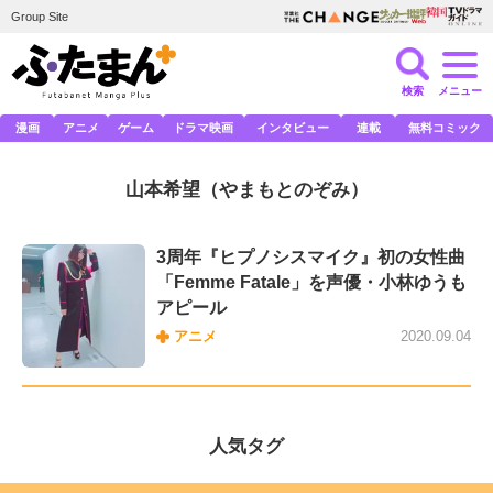
Group Site
検索
メニュー
漫画
アニメ
ゲーム
ドラマ映画
インタビュー
連載
無料コミック
山本希望
（やまもとのぞみ）
3周年『ヒプノシスマイク』初の女性曲
「Femme Fatale」を声優・小林ゆうも
アピール
アニメ
2020.09.04
人気タグ