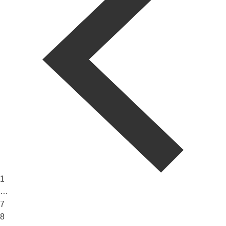
1
…
7
8