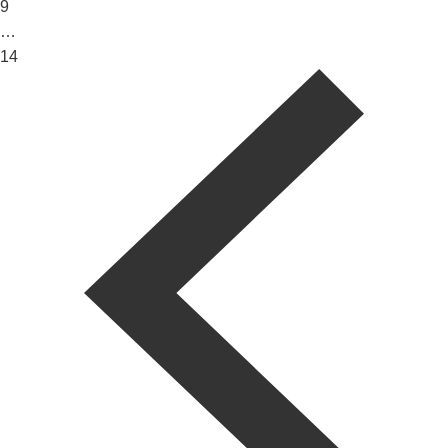
9
…
14