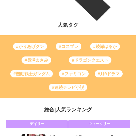
人気タグ
#かりあげクン
#コスプレ
#綾瀬はるか
#長澤まさみ
#ドラゴンクエスト
#機動戦士ガンダム
#ファミコン
#月9ドラマ
#連続テレビ小説
総合
|
人気ランキング
デイリー
ウィークリー