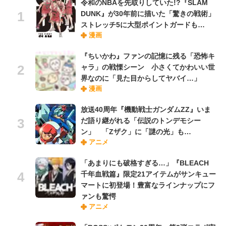
令和のNBAを先取りしていた!?『SLAM
DUNK』が30年前に描いた「驚きの戦術」
ストレッチ5に大型ポイントガードも…
漫画
『ちいかわ』ファンの記憶に残る「恐怖キ
ャラ」の戦慄シーン 小さくてかわいい世
界なのに「見た目からしてヤバイ…」
漫画
放送40周年『機動戦士ガンダムZZ』いま
だ語り継がれる「伝説のトンデモシー
ン」 「Zザク」に「謎の光」も…
アニメ
「あまりにも破格すぎる…」『BLEACH
千年血戦篇』限定21アイテムがサンキュー
マートに初登場！豊富なラインナップにフ
ァンも驚愕
アニメ