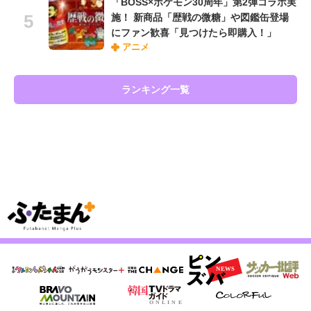
「BOSS×ポケモン30周年」第2弾コラボ実
施！ 新商品「歴戦の微糖」や図鑑缶登場
にファン歓喜「見つけたら即購入！」
アニメ
ランキング一覧