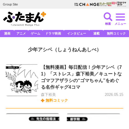
Group Site
検索
メニュー
漫画
アニメ
ゲーム
ドラマ映画
インタビュー
連載
無料コミック
少年アシベ
（しょうねんあしべ）
【無料漫画】毎日配信！少年アシベ（7
1）「ストレス」森下裕美／キュートな
ゴマフアザラシの“ゴマちゃん”をめぐ
る名作ギャグ4コマ
森下裕美
2026.05.15
無料コミック