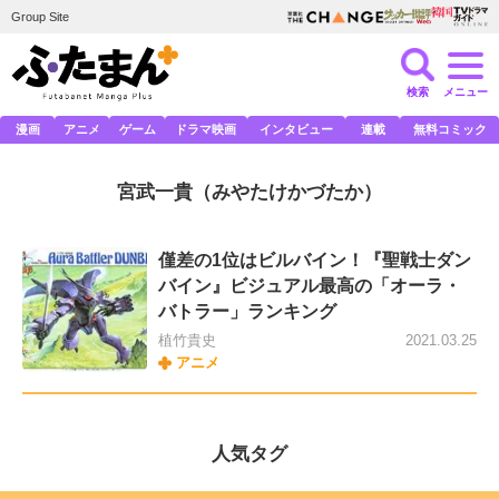
Group Site
検索
メニュー
漫画
アニメ
ゲーム
ドラマ映画
インタビュー
連載
無料コミック
宮武一貴
（みやたけかづたか）
僅差の1位はビルバイン！『聖戦士ダン
バイン』ビジュアル最高の「オーラ・
バトラー」ランキング
植竹貴史
2021.03.25
アニメ
人気タグ