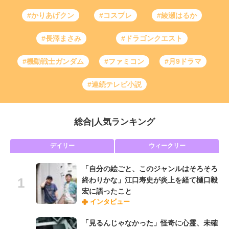
#かりあげクン
#コスプレ
#綾瀬はるか
#長澤まさみ
#ドラゴンクエスト
#機動戦士ガンダム
#ファミコン
#月9ドラマ
#連続テレビ小説
総合
|
人気ランキング
デイリー
ウィークリー
「自分の絵ごと、このジャンルはそろそろ
終わりかな」江口寿史が炎上を経て樋口毅
宏に語ったこと
インタビュー
「見るんじゃなかった」怪奇に心霊、未確