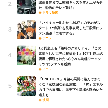
認生命体まで…昭和キッズを震え上がらせ
た「恐怖のテレビ番組」
ドラマ映画
「ハイキュー!! おせち2027」の予約がス
タート！“春高”を見事表現した三段重にフ
ァン感激「エモすぎる」
アニメ
1万円超えも「納得のクオリティ」『この
素晴らしい世界に祝福を！』10万針以上の
密度で再現された“めぐみん刺繍ワークシ
ャツ”にファンも感動
アニメ
『ONE PIECE』今後の展開に絡んできそ
うな「意味深な表紙連載」 「神」エネル
の月での展開に、元王下七武海の謎めいた
過去も…
漫画