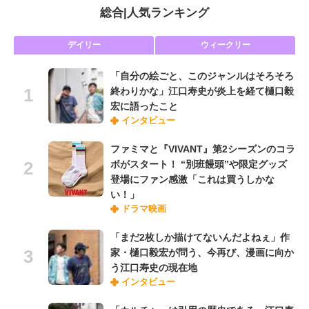
総合
|
人気ランキング
デイリー
ウィークリー
「自分の絵ごと、このジャンルはそろそろ
終わりかな」江口寿史が炎上を経て樋口毅
宏に語ったこと
インタビュー
ファミマと『VIVANT』第2シーズンのコラ
ボがスタート！ “別班饅頭”や限定グッズ
登場にファン感激「これは買うしかな
い！」
ドラマ映画
「まだ2枚しか描けてないんだよねぇ」作
家・樋口毅宏が問う、今再び、漫画に向か
う江口寿史の現在地
インタビュー