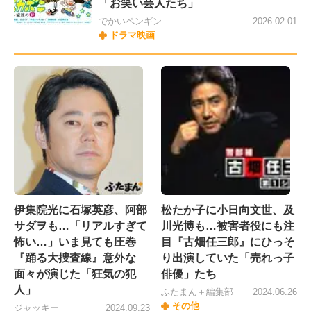
「お笑い芸人たち」
でかいペンギン
2026.02.01
ドラマ映画
伊集院光に石塚英彦、阿部
松たか子に小日向文世、及
サダヲも…「リアルすぎて
川光博も…被害者役にも注
怖い…」いま見ても圧巻
目『古畑任三郎』にひっそ
『踊る大捜査線』意外な
り出演していた「売れっ子
面々が演じた「狂気の犯
俳優」たち
人」
ふたまん＋編集部
2024.06.26
その他
ジャッキー
2024.09.23