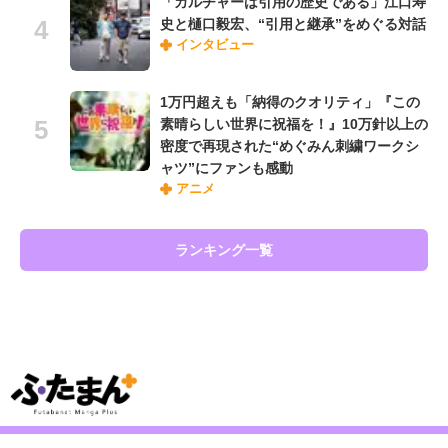
「カルチャーは引用の歴史である」江口寿
史と樋口毅宏、“引用と継承”をめぐる対話
インタビュー
1万円超えも「納得のクオリティ」『この
素晴らしい世界に祝福を！』10万針以上の
密度で再現された“めぐみん刺繍ワークシ
ャツ”にファンも感動
アニメ
ランキング一覧