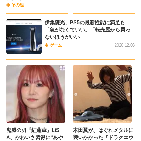
その他
伊集院光、PS5の最新性能に満足も
「急がなくていい」「転売屋から買わ
ないほうがいい」
ゲーム
2020.12.03
鬼滅の刃『紅蓮華』LiS
本田翼が、はぐれメタルに
A、かわいさ習得に“あや
襲いかかった『ドラクエウ