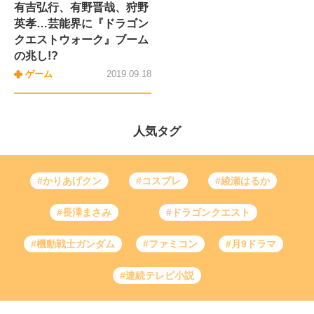
有吉弘行、有野晋哉、狩野
英孝…芸能界に『ドラゴン
クエストウォーク』ブーム
の兆し!?
ゲーム
2019.09.18
人気タグ
#かりあげクン
#コスプレ
#綾瀬はるか
#長澤まさみ
#ドラゴンクエスト
#機動戦士ガンダム
#ファミコン
#月9ドラマ
#連続テレビ小説