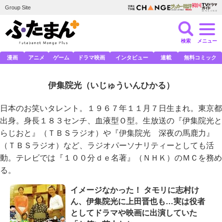
Group Site
検索
メニュー
漫画
アニメ
ゲーム
ドラマ映画
インタビュー
連載
無料コミック
伊集院光
（いじゅういんひかる）
日本のお笑いタレント。１９６７年１１月７日生まれ。東京都
出身。身長１８３センチ、血液型Ｏ型。生放送の『伊集院光と
らじおと』（ＴＢＳラジオ）や『伊集院光 深夜の馬鹿力』
（ＴＢＳラジオ）など、ラジオパーソナリティーとしても活
動。テレビでは『１００分ｄｅ名著』（ＮＨＫ）のＭＣを務め
る。
イメージなかった！ タモリに志村け
ん、伊集院光に上田晋也も…実は役者
としてドラマや映画に出演していた