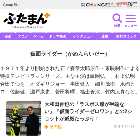
Group Site
検索
メニュー
漫画
アニメ
ゲーム
ドラマ映画
インタビュー
連載
無料コミック
仮面ライダー
（かめんらいだー）
１９７１年より開始された石ノ森章太郎原作・東映制作による
特撮テレビドラマシリーズ。主な主演は藤岡弘、、村上弘明、
倉田てつを、オダギリジョー、半田健人、細川茂樹、水嶋ヒ
ロ、佐藤健、瀬戸康史、菅田将暉、福士蒼汰、竹内涼真など。
大和田伸也の「ラスボス感が半端な
い」『仮面ライダーゼロワン』との2シ
ョットが威厳たっぷり！
その他
2019.11.09