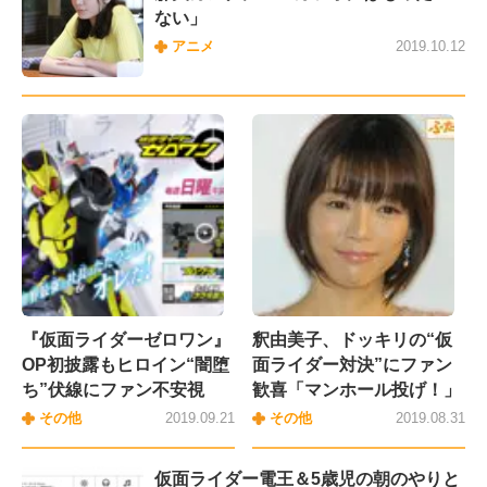
ない」
アニメ
2019.10.12
『仮面ライダーゼロワン』
釈由美子、ドッキリの“仮
OP初披露もヒロイン“闇堕
面ライダー対決”にファン
ち”伏線にファン不安視
歓喜「マンホール投げ！」
その他
2019.09.21
その他
2019.08.31
仮面ライダー電王＆5歳児の朝のやりと