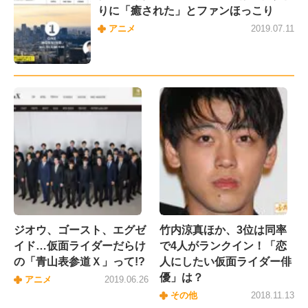
りに「癒された」とファンほっこり
アニメ
2019.07.11
ジオウ、ゴースト、エグゼ
竹内涼真ほか、3位は同率
イド…仮面ライダーだらけ
で4人がランクイン！「恋
の「青山表参道Ｘ」って!?
人にしたい仮面ライダー俳
優」は？
アニメ
2019.06.26
その他
2018.11.13