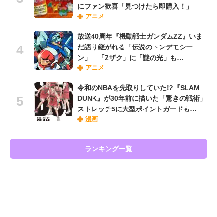
にファン歓喜「見つけたら即購入！」
アニメ
放送40周年『機動戦士ガンダムZZ』いま
だ語り継がれる「伝説のトンデモシー
ン」 「Zザク」に「謎の光」も…
アニメ
令和のNBAを先取りしていた!?『SLAM
DUNK』が30年前に描いた「驚きの戦術」
ストレッチ5に大型ポイントガードも…
漫画
ランキング一覧