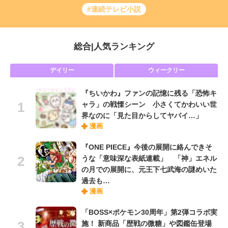
#連続テレビ小説
総合
|
人気ランキング
デイリー
ウィークリー
『ちいかわ』ファンの記憶に残る「恐怖キ
ャラ」の戦慄シーン 小さくてかわいい世
界なのに「見た目からしてヤバイ…」
漫画
『ONE PIECE』今後の展開に絡んできそ
うな「意味深な表紙連載」 「神」エネル
の月での展開に、元王下七武海の謎めいた
過去も…
漫画
「BOSS×ポケモン30周年」第2弾コラボ実
施！ 新商品「歴戦の微糖」や図鑑缶登場