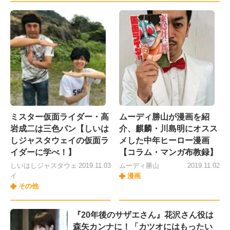
ミスター仮面ライダー・高
ムーディ勝山が漫画を紹
岩成二は三色パン【しいは
介、麒麟・川島明にオスス
しジャスタウェイの仮面ラ
メした中年ヒーロー漫画
イダーに学べ！】
【コラム・マンガ布教録】
しいはしジャスタウェ
2019.11.03
ムーディ勝山
2019.11.02
イ
漫画
その他
『20年後のサザエさん』花沢さん役は
森矢カンナに！「カツオにはもったい