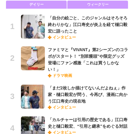
デイリー
ウィークリー
「自分の絵ごと、このジャンルはそろそろ
終わりかな」江口寿史が炎上を経て樋口毅
宏に語ったこと
インタビュー
ファミマと『VIVANT』第2シーズンのコラ
ボがスタート！ “別班饅頭”や限定グッズ
登場にファン感激「これは買うしかな
い！」
ドラマ映画
「まだ2枚しか描けてないんだよねぇ」作
家・樋口毅宏が問う、今再び、漫画に向か
う江口寿史の現在地
インタビュー
「カルチャーは引用の歴史である」江口寿
史と樋口毅宏、“引用と継承”をめぐる対話
インタビュー