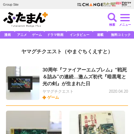
Group Site
検索
メニュー
漫画
アニメ
ゲーム
ドラマ映画
インタビュー
連載
無料コミック
ヤマグチクエスト
（やまぐちくえすと）
30周年『ファイアーエムブレム』“戦死
＆詰み”の連続…激ムズ初代『暗黒竜と
光の剣』が生まれた日
ヤマグチクエスト
2020.04.20
ゲーム