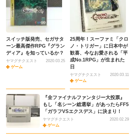
スイッチ版発売、セガサタ
25周年！スーファミ「クロ
ーン最高傑作RPG『グラン
ノ・トリガー」に日本中が
ディア』を知っているか？
歓喜、今なお愛される「平
成No.1RPG」が生まれた
ヤマグチクエスト
2020.03.25
日
ゲーム
ヤマグチクエスト
2020.03.11
ゲーム
『全ファイナルファンタジー大投票』
もし「名シーン総選挙」があったらFF5
「ガラフVSエクスデス」に決まり！
ヤマグチクエスト
2020.02.29
ゲーム