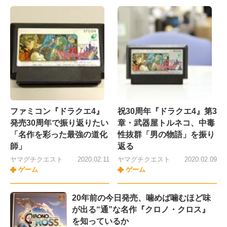
ファミコン『ドラクエ4』
祝30周年『ドラクエ4』第3
発売30周年で振り返りたい
章・武器屋トルネコ、中毒
「名作を彩った最強の道化
性抜群「男の物語」を振り
師」
返る
ヤマグチクエスト
2020.02.11
ヤマグチクエスト
2020.02.09
ゲーム
ゲーム
20年前の今日発売、噛めば噛むほど味
が出る“通”な名作『クロノ・クロス』
を知っているか