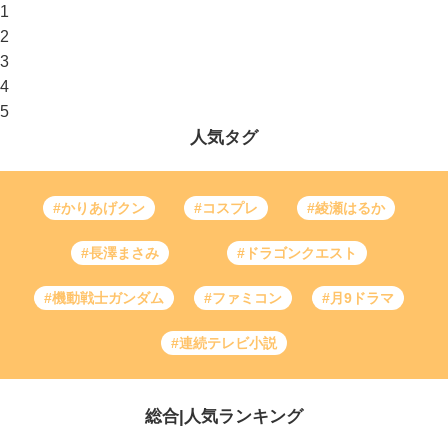
1
2
3
4
5
人気タグ
#かりあげクン
#コスプレ
#綾瀬はるか
#長澤まさみ
#ドラゴンクエスト
#機動戦士ガンダム
#ファミコン
#月9ドラマ
#連続テレビ小説
総合
|
人気ランキング