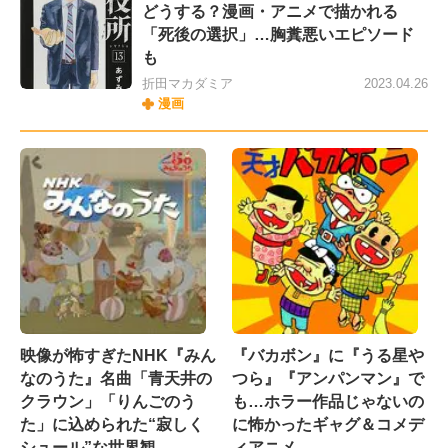
どうする？漫画・アニメで描かれる
「死後の選択」…胸糞悪いエピソード
も
折田マカダミア
2023.04.26
漫画
映像が怖すぎたNHK『みん
『バカボン』に『うる星や
なのうた』名曲「青天井の
つら』『アンパンマン』で
クラウン」「りんごのう
も…ホラー作品じゃないの
た」に込められた“寂しく
に怖かったギャグ＆コメデ
シュール”な世界観
ィアニメ