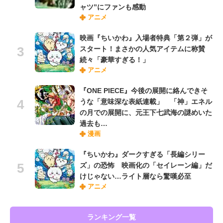
ャツ”にファンも感動
アニメ
映画『ちいかわ』入場者特典「第２弾」が
スタート！まさかの人気アイテムに称賛
続々「豪華すぎる！」
アニメ
『ONE PIECE』今後の展開に絡んできそ
うな「意味深な表紙連載」 「神」エネル
の月での展開に、元王下七武海の謎めいた
過去も…
漫画
『ちいかわ』ダークすぎる「長編シリー
ズ」の恐怖 映画化の「セイレーン編」だ
けじゃない…ライト層なら驚嘆必至
アニメ
ランキング一覧