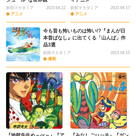
折田マカダミア
2023.04.22
折田マカダミア
2023.04.17
アニメ
アニメ
今も昔も怖いものは怖い!?『まんが日
本昔ばなし』に出てくる「山んば」作
品3選
折田マカダミア
2023.04.15
漫画
『地獄先生ぬ～べ～』『ア
『みなしごハッチ』『ガン