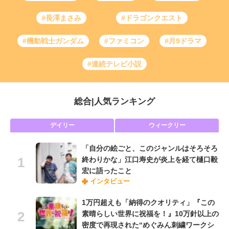
#長澤まさみ
#ドラゴンクエスト
#機動戦士ガンダム
#ファミコン
#月9ドラマ
#連続テレビ小説
総合
|
人気ランキング
デイリー
ウィークリー
「自分の絵ごと、このジャンルはそろそろ
終わりかな」江口寿史が炎上を経て樋口毅
宏に語ったこと
インタビュー
1万円超えも「納得のクオリティ」『この
素晴らしい世界に祝福を！』10万針以上の
密度で再現された“めぐみん刺繍ワークシ