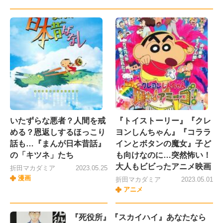
いたずらな悪者？人間を戒
『トイストーリー』『クレ
める？恩返しするほっこり
ヨンしんちゃん』『コララ
話も…『まんが日本昔話』
インとボタンの魔女』子ど
の「キツネ」たち
も向けなのに…突然怖い！
大人もビビったアニメ映画
折田マカダミア
2023.05.25
漫画
折田マカダミア
2023.05.01
アニメ
『死役所』『スカイハイ』あなたなら