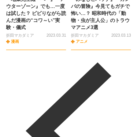
ウターゾーン』でも…一度
バの冒険』今見てもガチで
は試した？ ビビりながら読
怖い…？ 昭和時代の「動
んだ漫画の“コワ～い”実
物・虫が主人公」のトラウ
験・儀式
マアニメ3選
折田マカダミア
2023.03.31
折田マカダミア
2023.03.13
漫画
アニメ