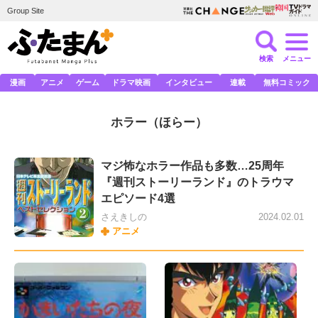
Group Site
検索
メニュー
漫画
アニメ
ゲーム
ドラマ映画
インタビュー
連載
無料コミック
ホラー
（ほらー）
マジ怖なホラー作品も多数…25周年
『週刊ストーリーランド』のトラウマ
エピソード4選
さえきしの
2024.02.01
アニメ