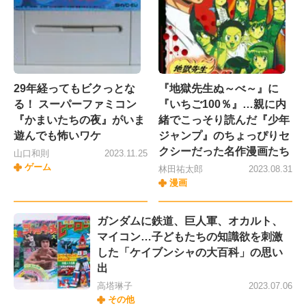
29年経ってもビクっとな
『地獄先生ぬ～べ～』に
る！ スーパーファミコン
『いちご100％』…親に内
『かまいたちの夜』がいま
緒でこっそり読んだ『少年
遊んでも怖いワケ
ジャンプ』のちょっぴりセ
クシーだった名作漫画たち
山口和則
2023.11.25
ゲーム
林田祐太郎
2023.08.31
漫画
ガンダムに鉄道、巨人軍、オカルト、
マイコン…子どもたちの知識欲を刺激
した「ケイブンシャの大百科」の思い
出
高塔琳子
2023.07.06
その他