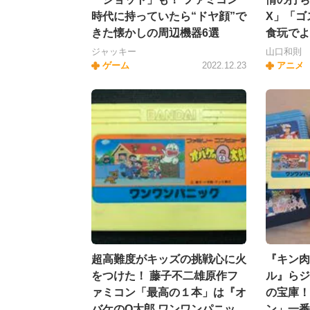
時代に持っていたら“ドヤ顔”で
X」「ゴ
きた懐かしの周辺機器6選
食玩でよ
ジャッキー
山口和則
ゲーム
2022.12.23
アニメ
超高難度がキッズの挑戦心に火
『キン肉
をつけた！ 藤子不二雄原作フ
ル』らジ
ァミコン「最高の１本」は『オ
の宝庫！
バケのQ太郎 ワンワンパニッ
ン」一番