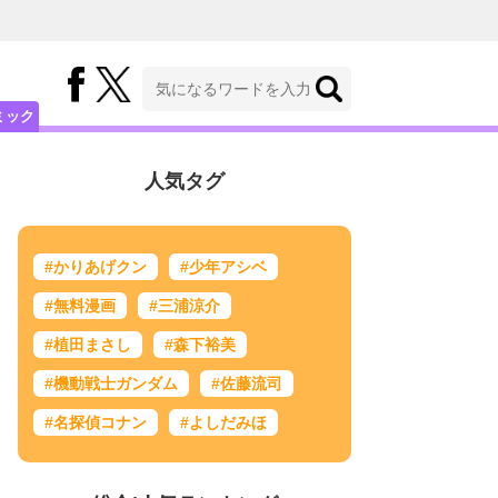
ミック
人気タグ
#かりあげクン
#少年アシベ
#無料漫画
#三浦涼介
#植田まさし
#森下裕美
#機動戦士ガンダム
#佐藤流司
#名探偵コナン
#よしだみほ