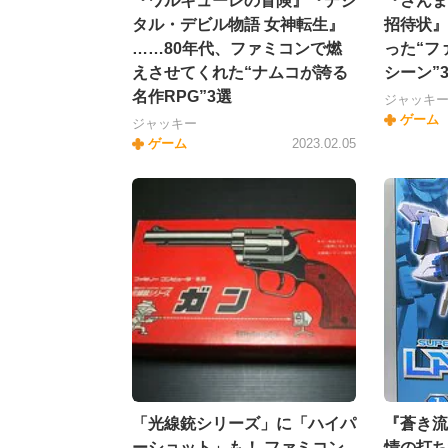
『ワルキューレの冒険』『デジ
『さんま
タル・デビル物語 女神転生』
招待状』
……80年代、ファミコンで燃
った“フ
えさせてくれた“ナムコが誇る
シーン”
名作RPG”3選
ジャッキ
ゲーム
ジャッキー
ゲーム
2023.02.05
「光線銃シリーズ」に「ハイパ
『蒼き流
ーショット」も！ ファミコン
情の打ち