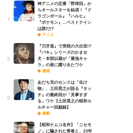
神アニメの定番「野球回」か
実
らオールスターを結成！『ド
ラゴンボール』『ハルヒ』
『ポケモン』…ベストナイン
劇
は誰だ!?
け
アニメ
「
れ
『刃牙道』で突然の大出世!?
『バキ』シリーズのかませ
犬・本部以蔵が「最強キャ
令
ラ」の座に躍り出たワケ
た!
漫画
前
ト
あだち充のセンスは「化け
ド
物」、土田晃之が語る『タッ
チ』の最終回が「見事すぎ
る」ワケ【土田晃之の昭和カ
「
ルチャー回顧録】
決
連載
場
別
【昭和ナムコ名作】「ニセモ
ノ」に騙された青春と、23年