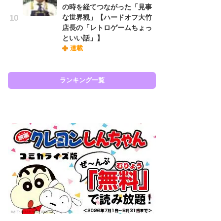
の時を経てつながった「見事
『
な世界観」【ハードオフ大竹
に
店長の「レトロゲームちょっ
も
といい話」】
を
連載
役
ランキング一覧
ラン