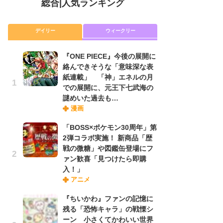
総合
|
人気ランキング
デイリー
ウィークリー
『ONE PIECE』今後の展開に
放
絡んできそうな「意味深な表
ム
紙連載」 「神」エネルの月
「
での展開に、元王下七武海の
「
謎めいた過去も…
漫画
木
「BOSS×ポケモン30周年」第
シ
2弾コラボ実施！ 新商品「歴
「
戦の微糖」や図鑑缶登場にフ
ル
ァン歓喜「見つけたら即購
ム
入！」
さ
アニメ
ス
『ちいかわ』ファンの記憶に
残る「恐怖キャラ」の戦慄シ
舞
ーン 小さくてかわいい世界
編