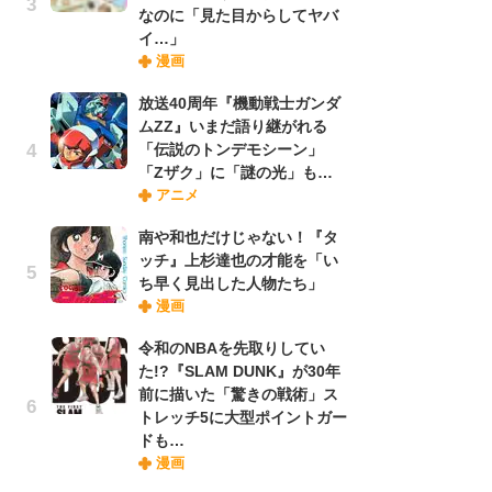
なのに「見た目からしてヤバ
禁
イ…」
「
漫画
連
放送40周年『機動戦士ガンダ
ムZZ』いまだ語り継がれる
【
「伝説のトンデモシーン」
ー
「Zザク」に「謎の光」も…
完
アニメ
ー
南や和也だけじゃない！『タ
ッチ』上杉達也の才能を「い
ナ
ち早く見出した人物たち」
リ
漫画
イ
味
令和のNBAを先取りしてい
フ
た!?『SLAM DUNK』が30年
ち
前に描いた「驚きの戦術」ス
トレッチ5に大型ポイントガー
ドも…
『
漫画
に
が