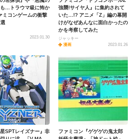
の名探偵』や『悪魔の
ファミコン『ドラゴンボールZ
も…トラウマ級に怖か
強襲!サイヤ人』に集約されて
ァミコンゲームの衝撃
いた…!? アニメ「Z」編の幕開
3選
けがなぜあんなに面白かったの
かを考察してみた
ー
2023.01.30
ジャッキー
漫画
2023.01.26
星SPTレイズナー』非
ファミコン『ゲゲゲの鬼太郎
切りに涙…「V-MA
妖怪大魔境』「神ドット絵」