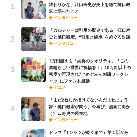
終わりかな」江口寿史が炎上を経て樋口毅
宏に語ったこと
インタビュー
「カルチャーは引用の歴史である」江口寿
史と樋口毅宏、“引用と継承”をめぐる対話
インタビュー
1万円超えも「納得のクオリティ」『この
素晴らしい世界に祝福を！』10万針以上の
密度で再現された“めぐみん刺繍ワークシ
ャツ”にファンも感動
アニメ
「まだ2枚しか描けてないんだよねぇ」作
家・樋口毅宏が問う、今再び、漫画に向か
う江口寿史の現在地
インタビュー
ドラマ『Tシャツが乾くまで』第１話から