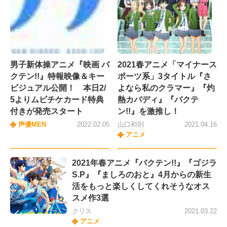
男子新体操アニメ『映画 バ
2021春アニメ「マイナース
クテン!!』特報映像＆キー
ポーツ系」3タイトル『さ
ビジュアル公開！ 本日2/
よなら私のクラマー』『灼
5よりムビチケカード特典
熱カバディ』『バクテ
付きが発売スタート
ン!!』を激推し！
声優MEN
2022.02.05
山口和則
2021.04.16
アニメ
2021年春アニメ『バクテン!!』『ゴジラ
S.P』『ましろのおと』4月からの新生
活をもっと楽しくしてくれそうなオス
スメ作3選
クリス
2021.03.22
アニメ