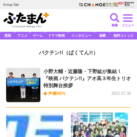
Group Site
検索
メニュー
漫画
アニメ
ゲーム
ドラマ映画
インタビュー
連載
無料コミック
バクテン!!
（ばくてん!!）
小野大輔・近藤隆・下野紘が集結！
『映画 バクテン!!』アオ高３年生トリオ
特別舞台挨拶
声優MEN
2022.07.30