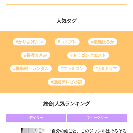
人気タグ
#かりあげクン
#コスプレ
#綾瀬はるか
#長澤まさみ
#ドラゴンクエスト
#機動戦士ガンダム
#ファミコン
#月9ドラマ
#連続テレビ小説
総合
|
人気ランキング
デイリー
ウィークリー
「自分の絵ごと、このジャンルはそろそろ