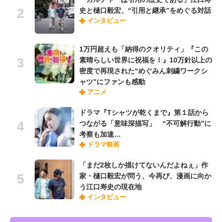
史と樋口毅宏、“引用と継承”をめぐる対話
インタビュー
1万円超えも「納得のクオリティ」『この
素晴らしい世界に祝福を！』10万針以上の
密度で再現された“めぐみん刺繍ワークシ
ャツ”にファンも感動
アニメ
ドラマ『Tシャツが乾くまで』第１話から
つながる「意味深描写」 “不可解行動”に
考察も加速…
ドラマ映画
「まだ2枚しか描けてないんだよねぇ」作
家・樋口毅宏が問う、今再び、漫画に向か
う江口寿史の現在地
インタビュー