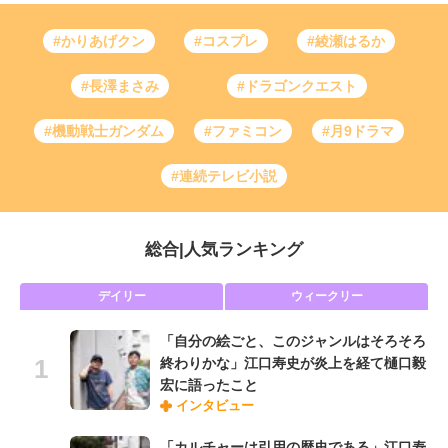
#かりあげクン
#コスプレ
#綾瀬はるか
#長澤まさみ
#ドラゴンクエスト
#機動戦士ガンダム
#ファミコン
#月9ドラマ
#連続テレビ小説
総合
|
人気ランキング
デイリー
ウィークリー
「自分の絵ごと、このジャンルはそろそろ
終わりかな」江口寿史が炎上を経て樋口毅
宏に語ったこと
インタビュー
「カルチャーは引用の歴史である」江口寿