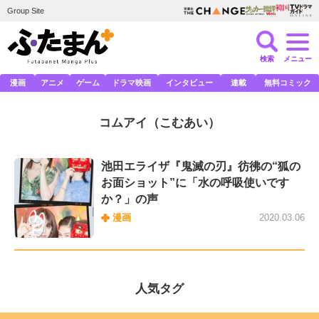
Group Site
検索
メニュー
漫画
アニメ
ゲーム
ドラマ映画
インタビュー
連載
無料コミック
コムアイ
（こむあい）
池田エライザ『鬼滅の刃』彷彿の“狐の
お面ショット”に「水の呼吸使いです
か？」の声
漫画
2020.03.06
人気タグ