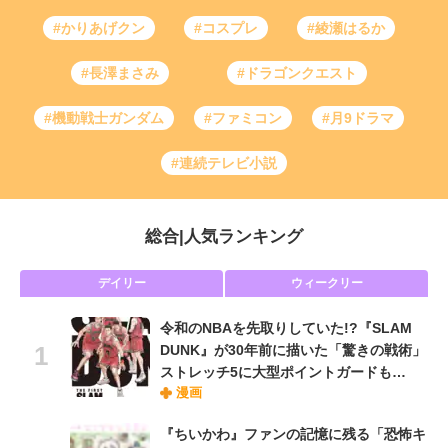
#かりあげクン
#コスプレ
#綾瀬はるか
#長澤まさみ
#ドラゴンクエスト
#機動戦士ガンダム
#ファミコン
#月9ドラマ
#連続テレビ小説
総合
|
人気ランキング
デイリー
ウィークリー
令和のNBAを先取りしていた!?『SLAM
DUNK』が30年前に描いた「驚きの戦術」
ストレッチ5に大型ポイントガードも…
漫画
『ちいかわ』ファンの記憶に残る「恐怖キ