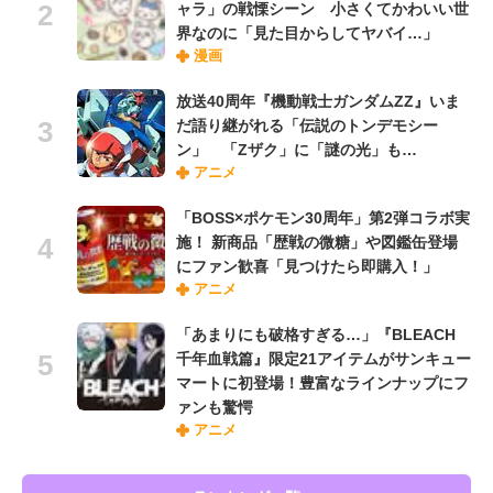
ャラ」の戦慄シーン 小さくてかわいい世
界なのに「見た目からしてヤバイ…」
漫画
放送40周年『機動戦士ガンダムZZ』いま
だ語り継がれる「伝説のトンデモシー
ン」 「Zザク」に「謎の光」も…
アニメ
「BOSS×ポケモン30周年」第2弾コラボ実
施！ 新商品「歴戦の微糖」や図鑑缶登場
にファン歓喜「見つけたら即購入！」
アニメ
「あまりにも破格すぎる…」『BLEACH
千年血戦篇』限定21アイテムがサンキュー
マートに初登場！豊富なラインナップにフ
ァンも驚愕
アニメ