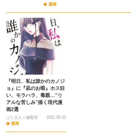
漫画
『明日、私は誰かのカノジ
ョ』に『凪のお暇』ホス狂
い、モラハラ、毒親…“リ
アルな苦しみ”描く現代漫
画2選
ふたまん＋編集部
2021.05.02
漫画