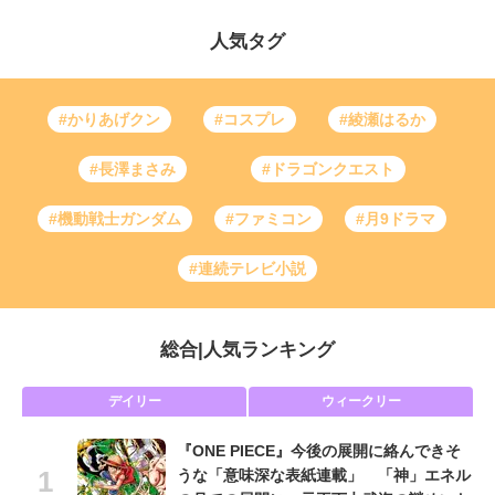
人気タグ
#かりあげクン
#コスプレ
#綾瀬はるか
#長澤まさみ
#ドラゴンクエスト
#機動戦士ガンダム
#ファミコン
#月9ドラマ
#連続テレビ小説
総合
|
人気ランキング
デイリー
ウィークリー
『ONE PIECE』今後の展開に絡んできそ
うな「意味深な表紙連載」 「神」エネル