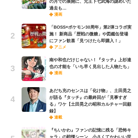
の月での展開に、元王下七武海の謎めいた
過去も…
漫画
「BOSS×ポケモン30周年」第2弾コラボ実
施！ 新商品「歴戦の微糖」や図鑑缶登場
にファン歓喜「見つけたら即購入！」
アニメ
南や和也だけじゃない！『タッチ』上杉達
也の才能を「いち早く見出した人物たち」
漫画
あだち充のセンスは「化け物」、土田晃之
が語る『タッチ』の最終回が「見事すぎ
る」ワケ【土田晃之の昭和カルチャー回顧
録】
連載
『ちいかわ』ファンの記憶に残る「恐怖キ
ャラ」の戦慄シーン 小さくてかわいい世