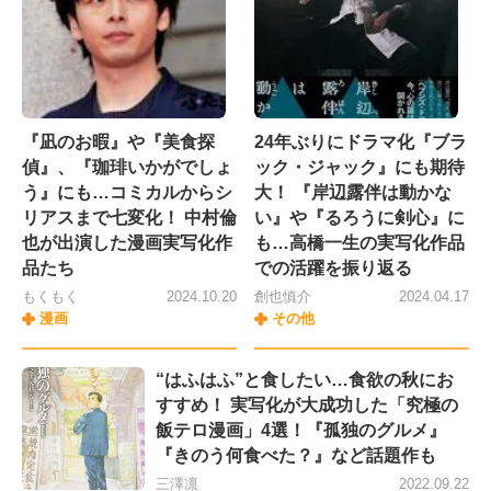
『凪のお暇』や『美食探
24年ぶりにドラマ化『ブラ
偵』、『珈琲いかがでしょ
ック・ジャック』にも期待
う』にも…コミカルからシ
大！ 『岸辺露伴は動かな
リアスまで七変化！ 中村倫
い』や『るろうに剣心』に
也が出演した漫画実写化作
も…高橋一生の実写化作品
品たち
での活躍を振り返る
もくもく
2024.10.20
創也慎介
2024.04.17
漫画
その他
“はふはふ”と食したい…食欲の秋にお
すすめ！ 実写化が大成功した「究極の
飯テロ漫画」4選！『孤独のグルメ』
『きのう何食べた？』など話題作も
三澤凛
2022.09.22