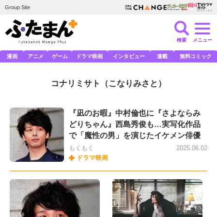
Group Site
検索
メニュー
漫画
アニメ
ゲーム
ドラマ映画
インタビュー
連載
無料コミック
コナリミサト
（こなりみさと）
『凪のお暇』中村倫也に『さよならみ
どりちゃん』西島秀俊も…実写化作品
で「魔性の男」を演じたイケメン俳優
もくもく
2025.06.02
ドラマ映画