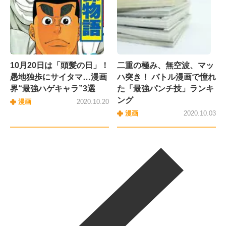
10月20日は「頭髪の日」！
二重の極み、無空波、マッ
愚地独歩にサイタマ…漫画
ハ突き！ バトル漫画で憧れ
界“最強ハゲキャラ”3選
た「最強パンチ技」ランキ
ング
漫画
2020.10.20
漫画
2020.10.03