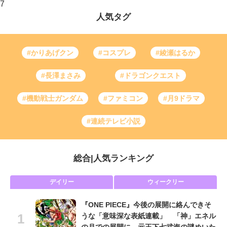
7
人気タグ
#かりあげクン
#コスプレ
#綾瀬はるか
#長澤まさみ
#ドラゴンクエスト
#機動戦士ガンダム
#ファミコン
#月9ドラマ
#連続テレビ小説
総合
|
人気ランキング
デイリー
ウィークリー
『ONE PIECE』今後の展開に絡んできそ
うな「意味深な表紙連載」 「神」エネル