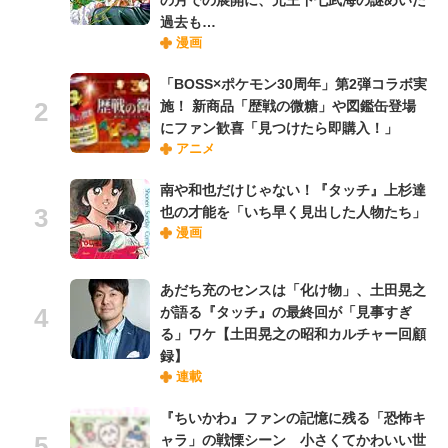
の月での展開に、元王下七武海の謎めいた
過去も…
漫画
「BOSS×ポケモン30周年」第2弾コラボ実
施！ 新商品「歴戦の微糖」や図鑑缶登場
にファン歓喜「見つけたら即購入！」
アニメ
南や和也だけじゃない！『タッチ』上杉達
也の才能を「いち早く見出した人物たち」
漫画
あだち充のセンスは「化け物」、土田晃之
が語る『タッチ』の最終回が「見事すぎ
る」ワケ【土田晃之の昭和カルチャー回顧
録】
連載
『ちいかわ』ファンの記憶に残る「恐怖キ
ャラ」の戦慄シーン 小さくてかわいい世