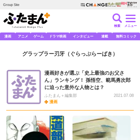
Group Site
検索
メニュー
漫画
アニメ
ゲーム
ドラマ映画
インタビュー
連載
無料コミック
グラップラー刃牙
（ぐらっぷらーばき）
漫画好きが選ぶ「史上最強のお父さ
ん」ランキング！ 孫悟空、範馬勇次郎
に迫った意外な人物とは？
ふたまん＋編集部
2021.07.08
漫画