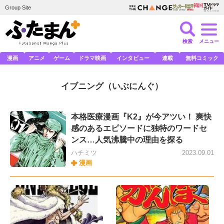
Group Site
検索
メニュー
漫画
アニメ
ゲーム
ドラマ映画
インタビュー
連載
無料コミック
イブニング
（いぶにんぐ）
本格医療漫画『K2』が今アツい！ 爽快
感のあるエピソードに独特のワードセ
ンス…人気沸騰中の理由を探る
ハチミツ
2023.09.01
漫画