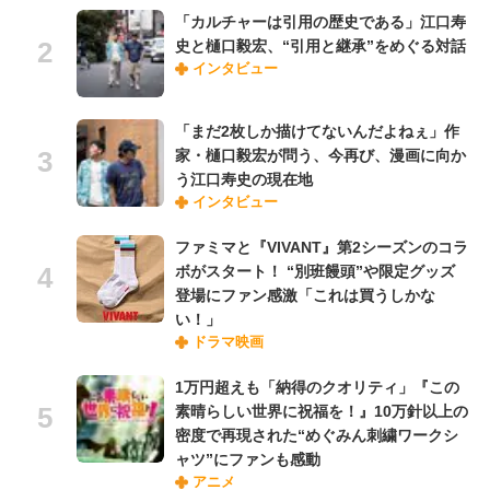
「カルチャーは引用の歴史である」江口寿
史と樋口毅宏、“引用と継承”をめぐる対話
インタビュー
「まだ2枚しか描けてないんだよねぇ」作
家・樋口毅宏が問う、今再び、漫画に向か
う江口寿史の現在地
インタビュー
ファミマと『VIVANT』第2シーズンのコラ
ボがスタート！ “別班饅頭”や限定グッズ
登場にファン感激「これは買うしかな
い！」
ドラマ映画
1万円超えも「納得のクオリティ」『この
素晴らしい世界に祝福を！』10万針以上の
密度で再現された“めぐみん刺繍ワークシ
ャツ”にファンも感動
アニメ