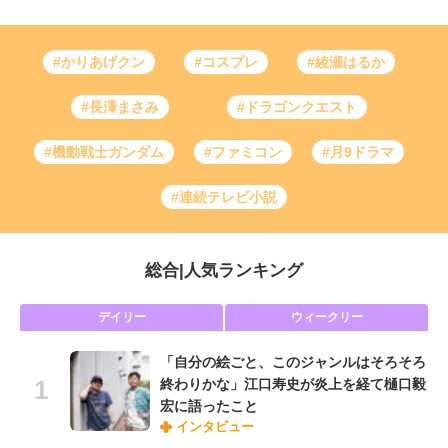
#かりあげクン
#コスプレ
#綾瀬はるか
#長澤まさみ
#ドラゴンクエスト
#機動戦士ガンダム
#ファミコン
#月9ドラマ
#連続テレビ小説
総合
|
人気ランキング
デイリー
ウィークリー
「自分の絵ごと、このジャンルはそろそろ
終わりかな」江口寿史が炎上を経て樋口毅
宏に語ったこと
インタビュー