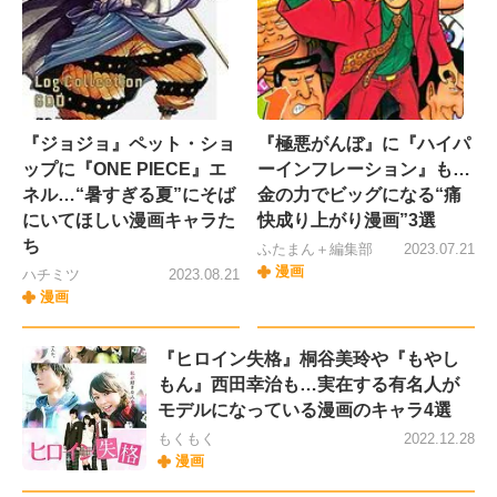
『ジョジョ』ペット・ショ
『極悪がんぼ』に『ハイパ
ップに『ONE PIECE』エ
ーインフレーション』も…
ネル…“暑すぎる夏”にそば
金の力でビッグになる“痛
にいてほしい漫画キャラた
快成り上がり漫画”3選
ち
ふたまん＋編集部
2023.07.21
漫画
ハチミツ
2023.08.21
漫画
『ヒロイン失格』桐谷美玲や『もやし
もん』西田幸治も…実在する有名人が
モデルになっている漫画のキャラ4選
もくもく
2022.12.28
漫画