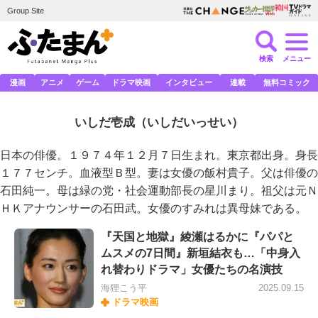
Group Site
検索
メニュー
漫画
アニメ
ゲーム
ドラマ映画
インタビュー
連載
無料コミック
いしだ壱成
（いしだいっせい）
日本の俳優。１９７４年１２月７日生まれ。東京都出身。身長
１７７センチ。血液型Ｂ型。妻は女優の飯村貴子。父は俳優の
石田純一。母は緑の党・社会運動部長の星川まり。祖父は元Ｎ
ＨＫアナウンサーの石田武。女優のすみれは異母妹である。
『天国と地獄』綾瀬はるかに『パパと
ムスメの7日間』新垣結衣も…「中身入
れ替わりドラマ」女優たちの名演技
海狸こう平
2025.09.15
ドラマ映画