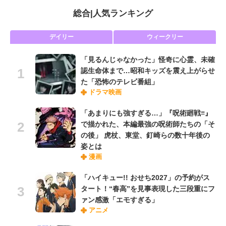
総合
|
人気ランキング
デイリー
ウィークリー
「見るんじゃなかった」怪奇に心霊、未確
認生命体まで…昭和キッズを震え上がらせ
た「恐怖のテレビ番組」
ドラマ映画
「あまりにも強すぎる…」『呪術廻戦≡』
で描かれた、本編最強の呪術師たちの「そ
の後」 虎杖、東堂、釘崎らの数十年後の
姿とは
漫画
「ハイキュー!! おせち2027」の予約がス
タート！“春高”を見事表現した三段重にフ
ァン感激「エモすぎる」
アニメ