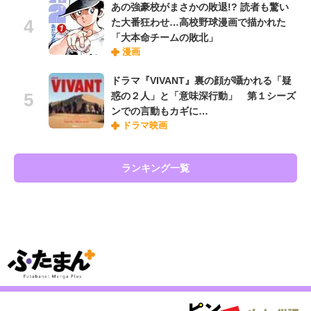
あの強豪校がまさかの敗退!? 読者も驚い
た大番狂わせ…高校野球漫画で描かれた
「大本命チームの敗北」
漫画
ドラマ『VIVANT』裏の顔が囁かれる「疑
惑の２人」と「意味深行動」 第１シーズ
ンでの言動もカギに…
ドラマ映画
ランキング一覧