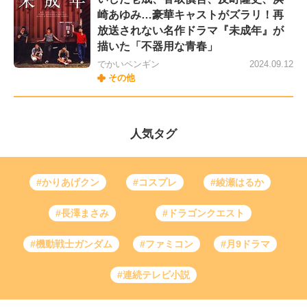
崎あゆみ…豪華キャストがズラリ！再
放送されない名作ドラマ『未成年』が
描いた「不器用な青春」
でかいペンギン
2024.09.12
その他
人気タグ
#かりあげクン
#コスプレ
#綾瀬はるか
#長澤まさみ
#ドラゴンクエスト
#機動戦士ガンダム
#ファミコン
#月9ドラマ
#連続テレビ小説