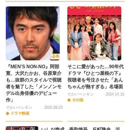
『MEN'S NON-NO』阿部
そこに愛があった…90年代
寛、大沢たかお、谷原章介
ドラマ『ひとつ屋根の下』
も…抜群のスタイルで視聴
視聴者を号泣させた「あん
者を魅了した「メンノンモ
ちゃんが熱すぎる」名場面
デル出身俳優のデビュー
でかいペンギン
2024.10.16
作」
その他
でかいペンギン
2025.08.23
ドラマ映画
いしだ壱成、香取慎吾、反町隆史、浜