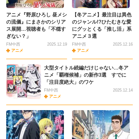
アニメ『野原ひろし 昼メシ
【冬アニメ】最注目は異色
の流儀』にまさかのシリア
のジャンル!?ひたむきな愛
ス展開…視聴者も「不穏す
にグッとくる「推し活」系
ぎない？」
アニメ３選
FM中西
2025.12.19
FM中西
2025.12.16
アニメ
アニメ
大型タイトル続編だけじゃない…冬ア
ニメ「覇権候補」の新作3選 すでに
「注目度絶大」のワケ
FM中西
2025.12.14
アニメ