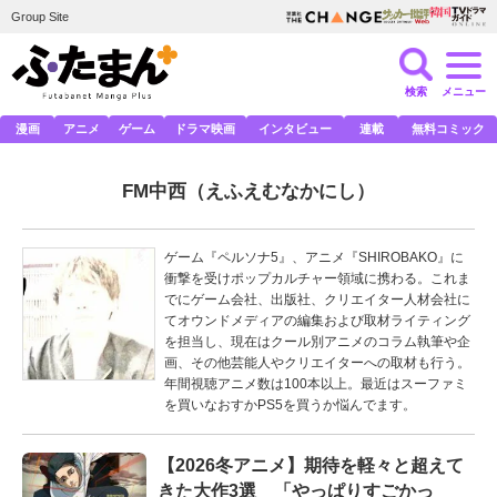
Group Site
検索
メニュー
漫画
アニメ
ゲーム
ドラマ映画
インタビュー
連載
無料コミック
FM中西
（えふえむなかにし）
ゲーム『ペルソナ5』、アニメ『SHIROBAKO』に
衝撃を受けポップカルチャー領域に携わる。これま
でにゲーム会社、出版社、クリエイター人材会社に
てオウンドメディアの編集および取材ライティング
を担当し、現在はクール別アニメのコラム執筆や企
画、その他芸能人やクリエイターへの取材も行う。
年間視聴アニメ数は100本以上。最近はスーファミ
を買いなおすかPS5を買うか悩んでます。
【2026冬アニメ】期待を軽々と超えて
きた大作3選 「やっぱりすごかっ