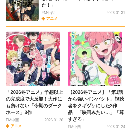
た！」
FM中西
2026.01.31
アニメ
「2026冬アニメ」予想以上
【2026冬アニメ】「第1話
の完成度で大反響！大作に
から強いインパクト」視聴
も負けない「今期のダーク
者をクギヅケにした3作
ホース」3作
品 「映画みたい…」「尊
すぎる」
FM中西
2026.01.26
アニメ
FM中西
2026.01.24