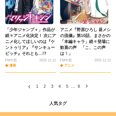
「少年ジャンプ＋」作品が
アニメ『野原ひろし 昼メシ
続々アニメ化決定！ 次にア
の流儀』第10話、まさかの
ニメ化してほしいのは『ケ
「本編キャラ」続々登場に
ントゥリア』『サンキュー
歓喜の声 「こ、この声
ピッチ』それとも…!?
は！」
FM中西
2025.12.12
FM中西
2025.12.12
漫画
アニメ
1
2
3
4
5
…
8
人気タグ