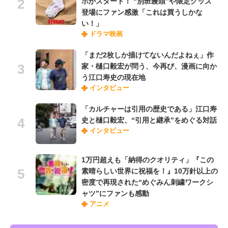
ボがスタート！ “別班饅頭”や限定グッズ
登場にファン感激「これは買うしかな
い！」
ドラマ映画
「まだ2枚しか描けてないんだよねぇ」作
家・樋口毅宏が問う、今再び、漫画に向か
う江口寿史の現在地
インタビュー
「カルチャーは引用の歴史である」江口寿
史と樋口毅宏、“引用と継承”をめぐる対話
インタビュー
1万円超えも「納得のクオリティ」『この
素晴らしい世界に祝福を！』10万針以上の
密度で再現された“めぐみん刺繍ワークシ
ャツ”にファンも感動
アニメ