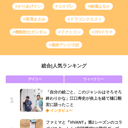
#かりあげクン
#コスプレ
#綾瀬はるか
#長澤まさみ
#ドラゴンクエスト
#機動戦士ガンダム
#ファミコン
#月9ドラマ
#連続テレビ小説
総合
|
人気ランキング
デイリー
ウィークリー
「自分の絵ごと、このジャンルはそろそろ
終わりかな」江口寿史が炎上を経て樋口毅
宏に語ったこと
インタビュー
ファミマと『VIVANT』第2シーズンのコラ