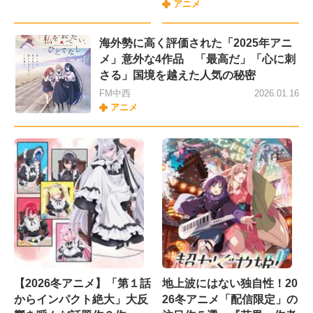
アニメ
海外勢に高く評価された「2025年アニ
メ」意外な4作品 「最高だ」「心に刺
さる」国境を越えた人気の秘密
FM中西
2026.01.16
アニメ
【2026冬アニメ】「第１話
地上波にはない独自性！20
からインパクト絶大」大反
26冬アニメ「配信限定」の