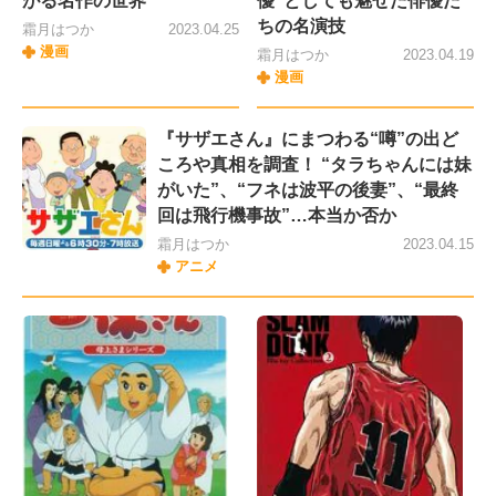
がる名作の世界
優”としても魅せた俳優た
ちの名演技
霜月はつか
2023.04.25
漫画
霜月はつか
2023.04.19
漫画
『サザエさん』にまつわる“噂”の出ど
ころや真相を調査！ “タラちゃんには妹
がいた”、“フネは波平の後妻”、“最終
回は飛行機事故”…本当か否か
霜月はつか
2023.04.15
アニメ