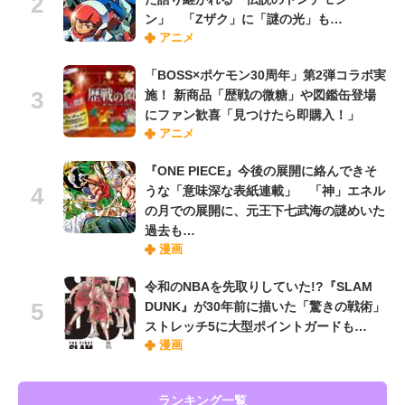
ン」 「Zザク」に「謎の光」も…
アニメ
「BOSS×ポケモン30周年」第2弾コラボ実
施！ 新商品「歴戦の微糖」や図鑑缶登場
にファン歓喜「見つけたら即購入！」
アニメ
『ONE PIECE』今後の展開に絡んできそ
うな「意味深な表紙連載」 「神」エネル
の月での展開に、元王下七武海の謎めいた
過去も…
漫画
令和のNBAを先取りしていた!?『SLAM
DUNK』が30年前に描いた「驚きの戦術」
ストレッチ5に大型ポイントガードも…
漫画
ランキング一覧