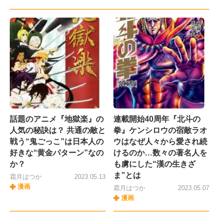
話題のアニメ『地獄楽』の
連載開始40周年『北斗の
人気の秘訣は？ 共通の敵と
拳』ケンシロウの宿敵ラオ
戦う“鬼ごっこ”は日本人の
ウはなぜ人々から愛され続
好きな“黄金パターン”なの
けるのか…数々の著名人を
か？
も虜にした“漢の生きざ
ま”とは
霜月はつか
2023.05.13
漫画
霜月はつか
2023.05.07
漫画