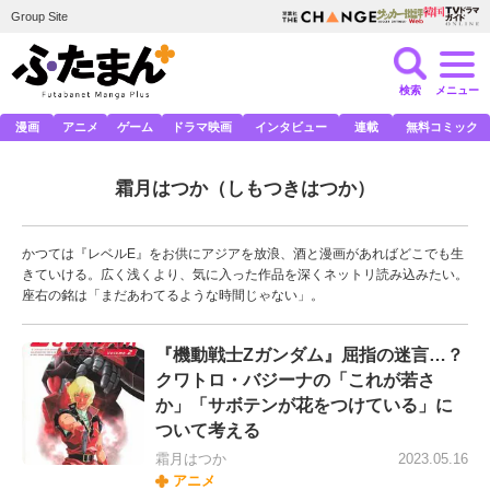
Group Site
検索
メニュー
漫画
アニメ
ゲーム
ドラマ映画
インタビュー
連載
無料コミック
霜月はつか
（しもつきはつか）
かつては『レベルE』をお供にアジアを放浪、酒と漫画があればどこでも生
きていける。広く浅くより、気に入った作品を深くネットリ読み込みたい。
座右の銘は「まだあわてるような時間じゃない」。
『機動戦士Zガンダム』屈指の迷言…？
クワトロ・バジーナの「これが若さ
か」「サボテンが花をつけている」に
ついて考える
霜月はつか
2023.05.16
アニメ