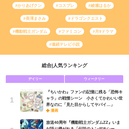
#かりあげクン
#コスプレ
#綾瀬はるか
#長澤まさみ
#ドラゴンクエスト
#機動戦士ガンダム
#ファミコン
#月9ドラマ
#連続テレビ小説
総合
|
人気ランキング
デイリー
ウィークリー
『ちいかわ』ファンの記憶に残る「恐怖キ
ャラ」の戦慄シーン 小さくてかわいい世
界なのに「見た目からしてヤバイ…」
漫画
放送40周年『機動戦士ガンダムZZ』いま
だ語り継がれる「伝説のトンデモシー