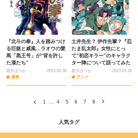
『北斗の拳』人を踏みつけ
土井先生？ 伊作先輩？『忍
る巨躯と威風…ラオウの愛
たま乱太郎』女性にとっ
馬「黒王号」が“背を許し
て“初恋キラー”のキャラク
た漢たち”
ター陣について語ってみた
霜月はつか
2023.03.30
霜月はつか
2023.03.26
漫画
アニメ
1
…
4
5
6
7
8
人気タグ