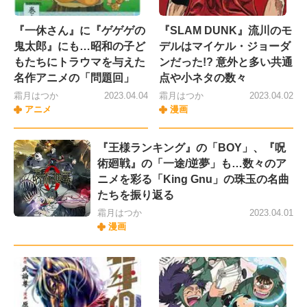
『一休さん』に『ゲゲゲの
『SLAM DUNK』流川のモ
鬼太郎』にも…昭和の子ど
デルはマイケル・ジョーダ
もたちにトラウマを与えた
ンだった!? 意外と多い共通
名作アニメの「問題回」
点や小ネタの数々
霜月はつか
2023.04.04
霜月はつか
2023.04.02
アニメ
漫画
『王様ランキング』の「BOY」、『呪
術廻戦』の「一途/逆夢」も…数々のア
ニメを彩る「King Gnu」の珠玉の名曲
たちを振り返る
霜月はつか
2023.04.01
漫画