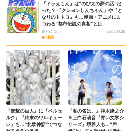
『ドラえもん』は“のび太の夢の話”だ
った？ 『クレヨンしんちゃん』や『と
なりのトトロ』も…漫画・アニメにま
つわる“都市伝説の真相”とは
霜月はつか
2023.04.28
漫画
『進撃の巨人』に『ベルセ
『君の名は。』神木隆之介
ルク』『終末のワルキュー
＆上白石萌音『青い文学シ
レ』も…“北欧神話”でつな
リーズ』堺雅人も…“声