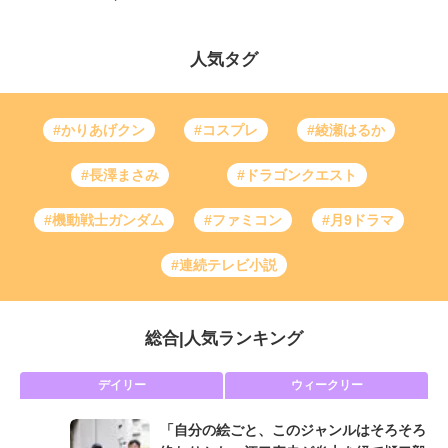
人気タグ
#かりあげクン
#コスプレ
#綾瀬はるか
#長澤まさみ
#ドラゴンクエスト
#機動戦士ガンダム
#ファミコン
#月9ドラマ
#連続テレビ小説
総合
|
人気ランキング
デイリー
ウィークリー
「自分の絵ごと、このジャンルはそろそろ