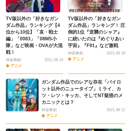
TV版以外の「好きなガン
TV版以外の「好きなガン
ダム作品」ランキング【4
ダム作品」ランキング！ 圧
位から10位】「哀・戦士
倒的1位『逆襲のシャア』
編」「0083」「08MS小
に続いたのは『めぐりあい
隊」など映画・OVAが大混
宇宙』『F91』など激戦
戦！
神楽舞創
2021.08.18
アニメ
神楽舞創
2021.08.18
アニメ
ガンダム作品でのレアな存在「パイロ
ット以外のニュータイプ」ミライ、カ
ツ・レツ・キッカ、そしてNT疑惑のメ
カニックとは？
神楽舞創
2021.08.12
アニメ