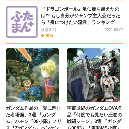
『ドラゴンボール』亀仙流を超えたの
は!? もし自分がジャンプ主人公だった
ら「身につけたい流派」ランキング
神楽舞創
2021.09.07
漫画
ガンダム作品の「愛に殉じ
宇宙世紀のガンダムOVA作
た名場面」3選 『ガンダ
品「何度でも見たい圧巻の
ム』ハモン『08小隊』ノリ
戦闘シーン」3選 『ガンダ
ス『Zガンダム』ヘンケン
ム0083』『第08MS小隊』