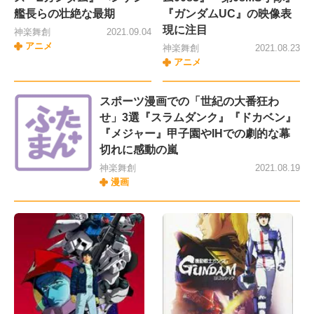
艦長らの壮絶な最期
『ガンダムUC』の映像表
現に注目
神楽舞創
2021.09.04
アニメ
神楽舞創
2021.08.23
アニメ
スポーツ漫画での「世紀の大番狂わ
せ」3選『スラムダンク』『ドカベン』
『メジャー』甲子園やIHでの劇的な幕
切れに感動の嵐
神楽舞創
2021.08.19
漫画