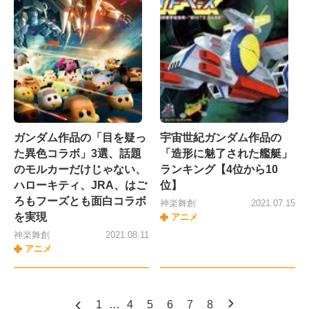
ガンダム作品の「目を疑っ
宇宙世紀ガンダム作品の
た異色コラボ」3選、話題
「造形に魅了された艦艇」
のモルカーだけじゃない、
ランキング【4位から10
ハローキティ、JRA、はご
位】
ろもフーズとも面白コラボ
神楽舞創
2021.07.15
を実現
アニメ
神楽舞創
2021.08.11
アニメ
1
…
4
5
6
7
8