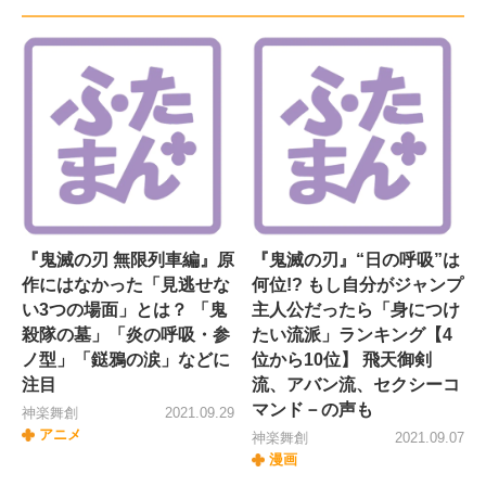
『鬼滅の刃 無限列車編』原
『鬼滅の刃』“日の呼吸”は
作にはなかった「見逃せな
何位!? もし自分がジャンプ
い3つの場面」とは？ 「鬼
主人公だったら「身につけ
殺隊の墓」「炎の呼吸・参
たい流派」ランキング【4
ノ型」「鎹鴉の涙」などに
位から10位】 飛天御剣
注目
流、アバン流、セクシーコ
マンド－の声も
神楽舞創
2021.09.29
アニメ
神楽舞創
2021.09.07
漫画