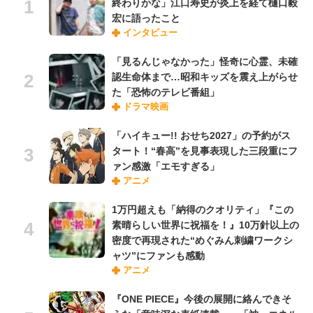
終わりかな」江口寿史が炎上を経て樋口毅
宏に語ったこと
インタビュー
「見るんじゃなかった」怪奇に心霊、未確
認生命体まで…昭和キッズを震え上がらせ
た「恐怖のテレビ番組」
ドラマ映画
「ハイキュー!! おせち2027」の予約がス
タート！“春高”を見事表現した三段重にフ
ァン感激「エモすぎる」
アニメ
1万円超えも「納得のクオリティ」『この
素晴らしい世界に祝福を！』10万針以上の
密度で再現された“めぐみん刺繍ワークシ
ャツ”にファンも感動
アニメ
『ONE PIECE』今後の展開に絡んできそ