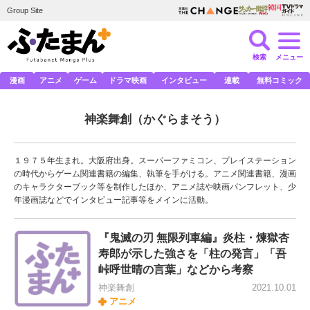
Group Site
検索
メニュー
漫画
アニメ
ゲーム
ドラマ映画
インタビュー
連載
無料コミック
神楽舞創
（かぐらまそう）
１９７５年生まれ。大阪府出身。スーパーファミコン、プレイステーション
の時代からゲーム関連書籍の編集、執筆を手がける。アニメ関連書籍、漫画
のキャラクターブック等を制作したほか、アニメ誌や映画パンフレット、少
年漫画誌などでインタビュー記事等をメインに活動。
『鬼滅の刃 無限列車編』炎柱・煉獄杏
寿郎が示した強さを「柱の発言」「吾
峠呼世晴の言葉」などから考察
神楽舞創
2021.10.01
アニメ