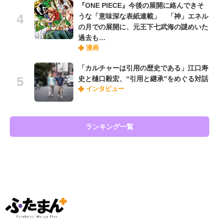
『ONE PIECE』今後の展開に絡んできそ
うな「意味深な表紙連載」 「神」エネル
の月での展開に、元王下七武海の謎めいた
過去も…
漫画
「カルチャーは引用の歴史である」江口寿
史と樋口毅宏、“引用と継承”をめぐる対話
インタビュー
ランキング一覧