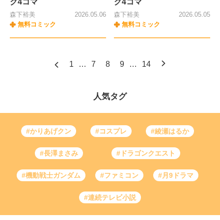
グ4コマ
グ4コマ
森下裕美
2026.05.06
森下裕美
2026.05.05
無料コミック
無料コミック
1
…
7
8
9
…
14
人気タグ
#かりあげクン
#コスプレ
#綾瀬はるか
#長澤まさみ
#ドラゴンクエスト
#機動戦士ガンダム
#ファミコン
#月9ドラマ
#連続テレビ小説