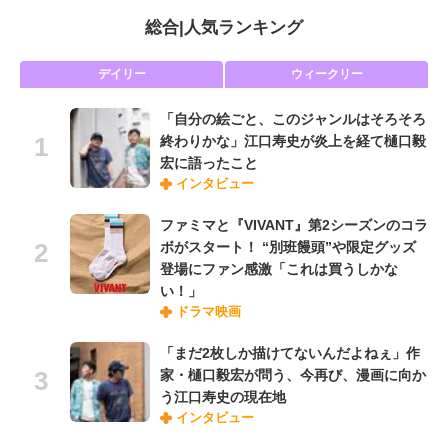
総合
|
人気ランキング
デイリー
ウィークリー
「自分の絵ごと、このジャンルはそろそろ
終わりかな」江口寿史が炎上を経て樋口毅
宏に語ったこと
インタビュー
ファミマと『VIVANT』第2シーズンのコラ
ボがスタート！ “別班饅頭”や限定グッズ
登場にファン感激「これは買うしかな
い！」
ドラマ映画
「まだ2枚しか描けてないんだよねぇ」作
家・樋口毅宏が問う、今再び、漫画に向か
う江口寿史の現在地
インタビュー