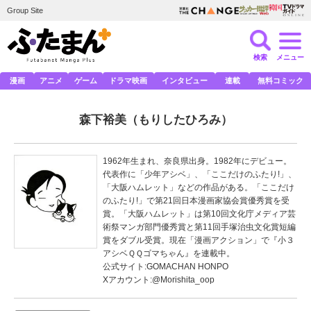
Group Site
検索
メニュー
漫画
アニメ
ゲーム
ドラマ映画
インタビュー
連載
無料コミック
森下裕美
（もりしたひろみ）
1962年生まれ、奈良県出身。1982年にデビュー。
代表作に「少年アシベ」、「ここだけのふたり!」、
「大阪ハムレット」などの作品がある。「ここだけ
のふたり!」で第21回日本漫画家協会賞優秀賞を受
賞。「大阪ハムレット」は第10回文化庁メディア芸
術祭マンガ部門優秀賞と第11回手塚治虫文化賞短編
賞をダブル受賞。現在「漫画アクション」で『小３
アシベＱＱゴマちゃん』を連載中。
公式サイト:
GOMACHAN HONPO
Xアカウント:
@Morishita_oop