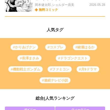
岡本健太郎,ショルダー肩美
2026.05.28
無料コミック
人気タグ
#かりあげクン
#コスプレ
#綾瀬はるか
#長澤まさみ
#ドラゴンクエスト
#機動戦士ガンダム
#ファミコン
#月9ドラマ
#連続テレビ小説
総合
|
人気ランキング
デイリー
ウィークリー