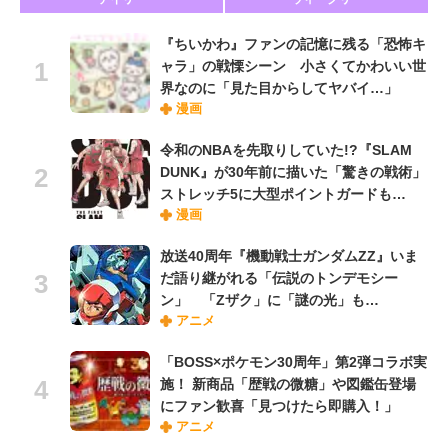
『ちいかわ』ファンの記憶に残る「恐怖キ
ャラ」の戦慄シーン 小さくてかわいい世
界なのに「見た目からしてヤバイ…」
漫画
令和のNBAを先取りしていた!?『SLAM
DUNK』が30年前に描いた「驚きの戦術」
ストレッチ5に大型ポイントガードも…
漫画
放送40周年『機動戦士ガンダムZZ』いま
だ語り継がれる「伝説のトンデモシー
ン」 「Zザク」に「謎の光」も…
アニメ
「BOSS×ポケモン30周年」第2弾コラボ実
施！ 新商品「歴戦の微糖」や図鑑缶登場
にファン歓喜「見つけたら即購入！」
アニメ