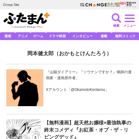
Group Site
検索
メニュー
漫画
アニメ
ゲーム
ドラマ映画
インタビュー
連載
無料コミック
岡本健太郎
（おかもとけんたろう）
『山賊ダイアリー』『ソウナンですか？』猟師の漫
画家・漫画原作者。
Xアカウント「
@OkamotoKentarou
」
【無料漫画】超天然お嬢様×最強執事の
終末コメディ『お紅茶・オブ・ザ・リ
ビングデッド』