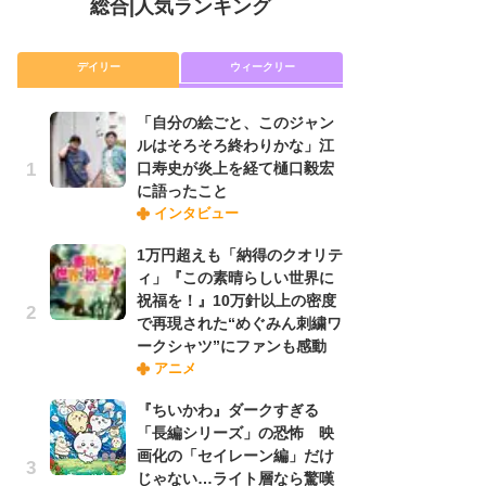
総合
|
人気ランキング
デイリー
ウィークリー
「自分の絵ごと、このジャン
放
ルはそろそろ終わりかな」江
ム
口寿史が炎上を経て樋口毅宏
「
に語ったこと
「
インタビュー
1万円超えも「納得のクオリテ
「
ィ」『この素晴らしい世界に
ル
祝福を！』10万針以上の密度
口
で再現された“めぐみん刺繍ワ
に
ークシャツ”にファンも感動
アニメ
木
『ちいかわ』ダークすぎる
シ
「長編シリーズ」の恐怖 映
「
画化の「セイレーン編」だけ
ル
じゃない…ライト層なら驚嘆
ム