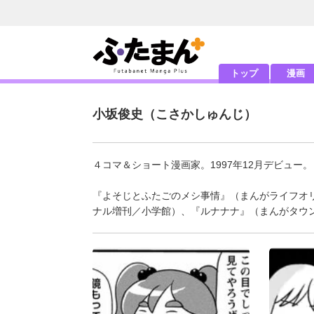
トップ
漫画
小坂俊史
（こさかしゅんじ）
４コマ＆ショート漫画家。1997年12月デビュー。
『よそじとふたごのメシ事情』（まんがライフオ
ナル増刊／小学館）、『ルナナナ』（まんがタウ