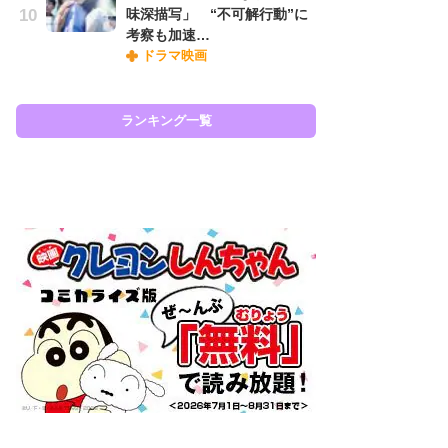
味深描写」 “不可解行動”に
ィ
考察も加速…
祝
ドラマ映画
で
ー
ランキング一覧
ラン