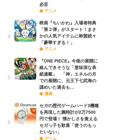
必至
さ
アニメ
ス
映画『ちいかわ』入場者特典
「第２弾」がスタート！まさ
舞
かの人気アイテムに称賛続々
編
「豪華すぎる！」
禁
アニメ
「
連
『ONE PIECE』今後の展開に
絡んできそうな「意味深な表
紙連載」 「神」エネルの月
【
での展開に、元王下七武海の
ー
謎めいた過去も…
完
漫画
ー
セガの歴代ゲームハード3機種
を再現した腕時計が2万7500
フ
円で登場！ 懐かしさを覚える
ー
セガっ子も歓喜「使うのもっ
“
たいない」
に
ゲーム
か