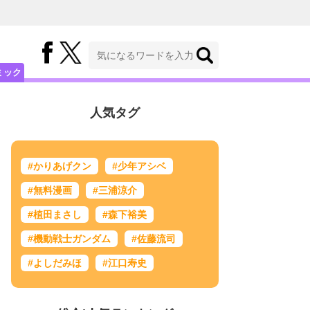
ミック
人気タグ
#かりあげクン
#少年アシベ
#無料漫画
#三浦涼介
#植田まさし
#森下裕美
#機動戦士ガンダム
#佐藤流司
#よしだみほ
#江口寿史