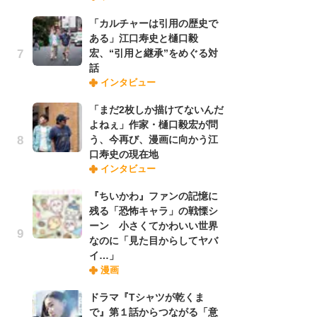
「カルチャーは引用の歴史で
ある」江口寿史と樋口毅
『O
宏、“引用と継承”をめぐる対
絡
話
紙
インタビュー
で
謎
「まだ2枚しか描けてないんだ
よねぇ」作家・樋口毅宏が問
う、今再び、漫画に向かう江
「
口寿史の現在地
あ
インタビュー
宏
話
『ちいかわ』ファンの記憶に
残る「恐怖キャラ」の戦慄シ
ーン 小さくてかわいい世界
「
なのに「見た目からしてヤバ
よ
イ…」
う
漫画
口
ドラマ『Tシャツが乾くま
で』第１話からつながる「意
1