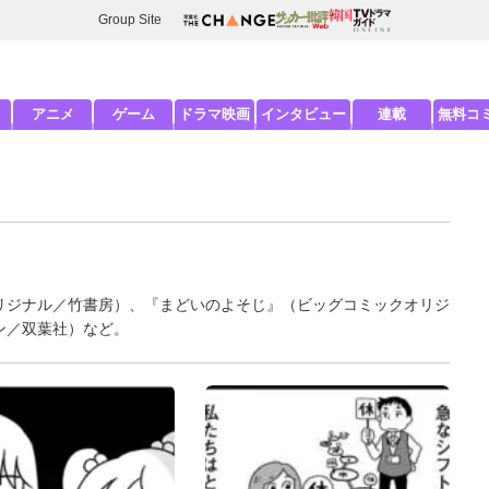
Group Site
アニメ
ゲーム
ドラマ映画
インタビュー
連載
無料コ
リジナル／竹書房）、『まどいのよそじ』（ビッグコミックオリジ
ン／双葉社）など。