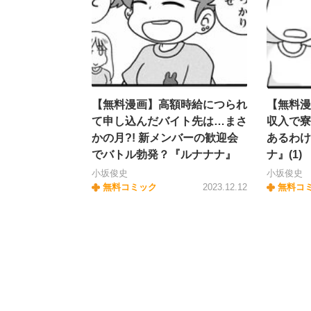
【無料漫画】高額時給につられ
【無料漫
て申し込んだバイト先は…まさ
収入で寮
かの月?! 新メンバーの歓迎会
あるわけ
でバトル勃発？『ルナナナ』
ナ』(1)
小坂俊史
小坂俊史
無料コミック
2023.12.12
無料コ