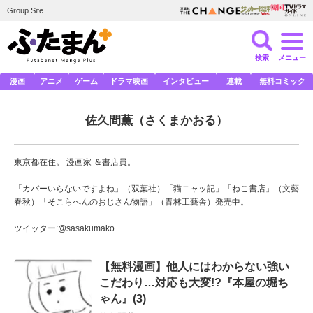
Group Site
検索
メニュー
漫画
アニメ
ゲーム
ドラマ映画
インタビュー
連載
無料コミック
佐久間薫
（さくまかおる）
東京都在住。 漫画家 ＆書店員。
「カバーいらないですよね」（双葉社）「猫ニャッ記」「ねこ書店」（文藝
春秋）「そこらへんのおじさん物語」（青林工藝舎）発売中。
ツイッター:
@sasakumako
【無料漫画】他人にはわからない強い
こだわり…対応も大変!?『本屋の堀ち
ゃん』(3)