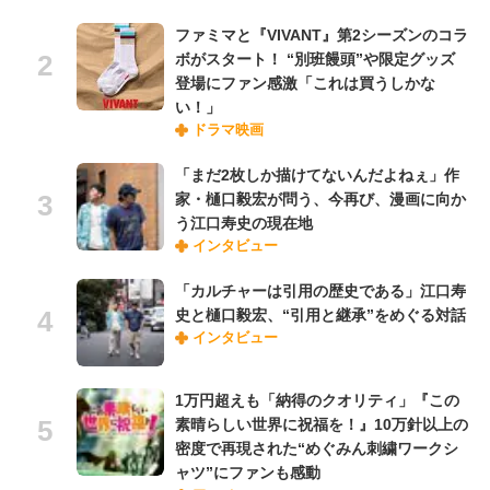
ファミマと『VIVANT』第2シーズンのコラ
ボがスタート！ “別班饅頭”や限定グッズ
登場にファン感激「これは買うしかな
い！」
ドラマ映画
「まだ2枚しか描けてないんだよねぇ」作
家・樋口毅宏が問う、今再び、漫画に向か
う江口寿史の現在地
インタビュー
「カルチャーは引用の歴史である」江口寿
史と樋口毅宏、“引用と継承”をめぐる対話
インタビュー
1万円超えも「納得のクオリティ」『この
素晴らしい世界に祝福を！』10万針以上の
密度で再現された“めぐみん刺繍ワークシ
ャツ”にファンも感動