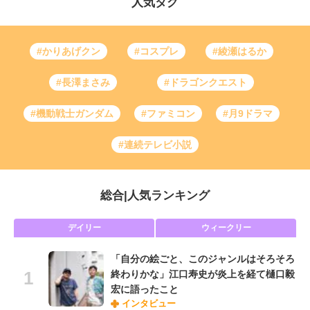
人気タグ
#かりあげクン
#コスプレ
#綾瀬はるか
#長澤まさみ
#ドラゴンクエスト
#機動戦士ガンダム
#ファミコン
#月9ドラマ
#連続テレビ小説
総合
|
人気ランキング
デイリー
ウィークリー
「自分の絵ごと、このジャンルはそろそろ
終わりかな」江口寿史が炎上を経て樋口毅
宏に語ったこと
インタビュー