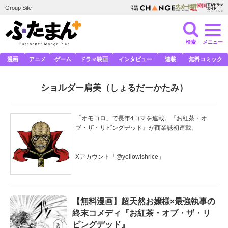
Group Site
検索
メニュー
漫画
アニメ
ゲーム
ドラマ映画
インタビュー
連載
無料コミック
ショルダー肩美
（しょるだーかたみ）
「オモコロ」で長年4コマを連載。『お紅茶・オ
ブ・ザ・リビングデッド』が商業誌初連載。
Xアカウント「
@yellowishrice
」
【無料漫画】超天然お嬢様×最強執事の
終末コメディ『お紅茶・オブ・ザ・リ
ビングデッド』