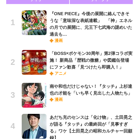
『ONE PIECE』今後の展開に絡んできそ
うな「意味深な表紙連載」 「神」エネル
の月での展開に、元王下七武海の謎めいた
過去も…
漫画
「BOSS×ポケモン30周年」第2弾コラボ実
施！ 新商品「歴戦の微糖」や図鑑缶登場
にファン歓喜「見つけたら即購入！」
アニメ
南や和也だけじゃない！『タッチ』上杉達
也の才能を「いち早く見出した人物たち」
漫画
あだち充のセンスは「化け物」、土田晃之
が語る『タッチ』の最終回が「見事すぎ
る」ワケ【土田晃之の昭和カルチャー回顧
録】