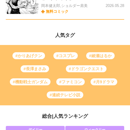
岡本健太郎,ショルダー肩美
2026.05.28
無料コミック
人気タグ
#かりあげクン
#コスプレ
#綾瀬はるか
#長澤まさみ
#ドラゴンクエスト
#機動戦士ガンダム
#ファミコン
#月9ドラマ
#連続テレビ小説
総合
|
人気ランキング
デイリー
ウィークリー