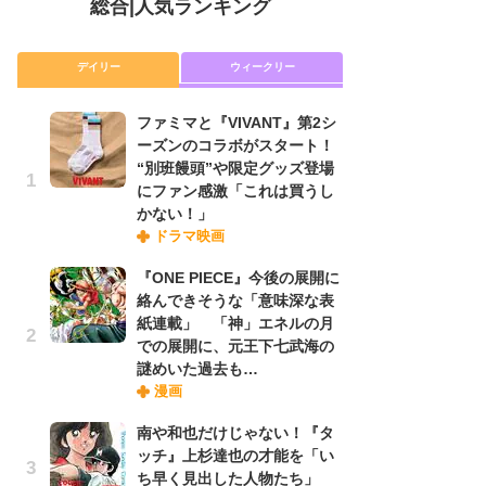
総合
|
人気ランキング
デイリー
ウィークリー
ファミマと『VIVANT』第2シ
放
ーズンのコラボがスタート！
ム
“別班饅頭”や限定グッズ登場
「
にファン感激「これは買うし
「
かない！」
ドラマ映画
木
『ONE PIECE』今後の展開に
シ
絡んできそうな「意味深な表
「
紙連載」 「神」エネルの月
ル
での展開に、元王下七武海の
ム
謎めいた過去も…
さ
漫画
ス
南や和也だけじゃない！『タ
ッチ』上杉達也の才能を「い
舞
ち早く見出した人物たち」
編