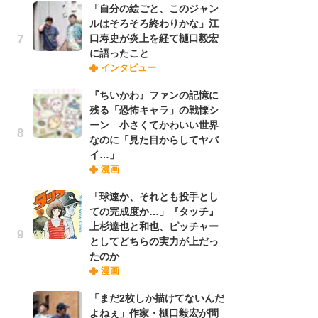
「自分の絵ごと、このジャン
れ
ルはそろそろ終わりかな」江
口寿史が炎上を経て樋口毅宏
に語ったこと
令
インタビュー
た!
前
『ちいかわ』ファンの記憶に
ト
残る「恐怖キャラ」の戦慄シ
ド
ーン 小さくてかわいい世界
なのに「見た目からしてヤバ
イ…」
「
漫画
決
場
「球速か、それとも投手とし
別
ての完成度か…」『タッチ』
上杉達也と和也、ピッチャー
としてどちらの実力が上だっ
『
たのか
に
漫画
が
実
「まだ2枚しか描けてないんだ
よねぇ」作家・樋口毅宏が問