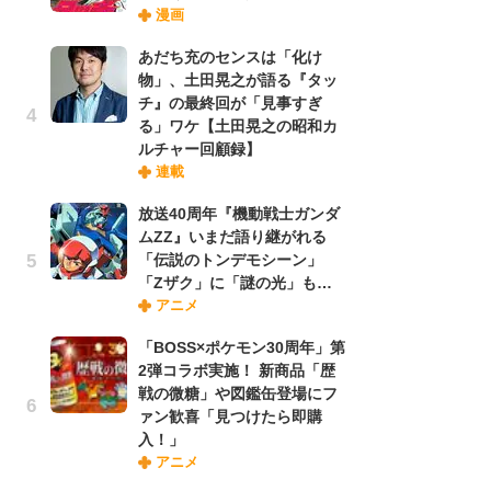
漫画
禁
「
あだち充のセンスは「化け
連
物」、土田晃之が語る『タッ
チ』の最終回が「見事すぎ
る」ワケ【土田晃之の昭和カ
【
ルチャー回顧録】
ー
連載
完
ー
放送40周年『機動戦士ガンダ
ムZZ』いまだ語り継がれる
「伝説のトンデモシーン」
ナ
「Zザク」に「謎の光」も…
リ
アニメ
イ
味
「BOSS×ポケモン30周年」第
フ
2弾コラボ実施！ 新商品「歴
ち
戦の微糖」や図鑑缶登場にフ
ァン歓喜「見つけたら即購
入！」
劇
アニメ
け
「