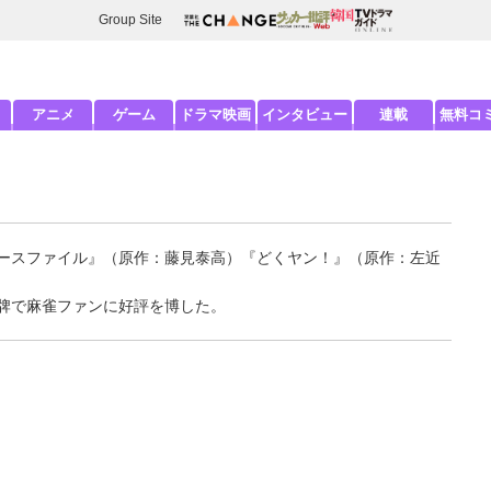
Group Site
アニメ
ゲーム
ドラマ映画
インタビュー
連載
無料コ
ケースファイル』（原作：藤見泰高）『どくヤン！』（原作：左近
牌で麻雀ファンに好評を博した。