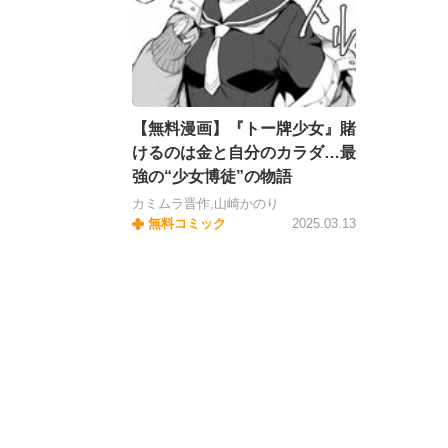
【無料漫画】『トー牌少女』賭
けるのは金と自分のカラダ…最
強の“少女博徒”の物語
カミムラ晋作,山崎かのり
無料コミック
2025.03.13