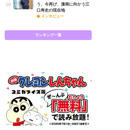
う、今再び、漫画に向かう江
『O
口寿史の現在地
絡
インタビュー
紙
で
謎
ランキング一覧
ラン