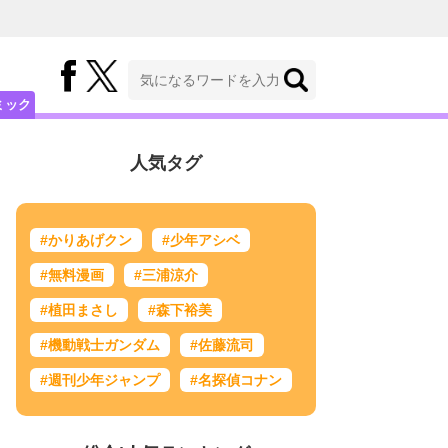
ミック
人気タグ
#かりあげクン
#少年アシベ
#無料漫画
#三浦涼介
#植田まさし
#森下裕美
#機動戦士ガンダム
#佐藤流司
#週刊少年ジャンプ
#名探偵コナン