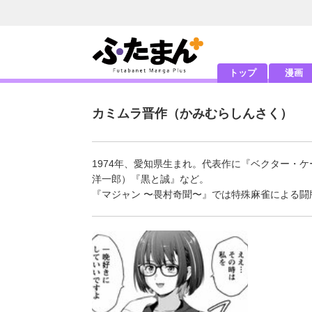
トップ
漫画
カミムラ晋作
（かみむらしんさく）
1974年、愛知県生まれ。代表作に『ベクター・
洋一郎）『黒と誠』など。
『マジャン 〜畏村奇聞〜』では特殊麻雀による闘