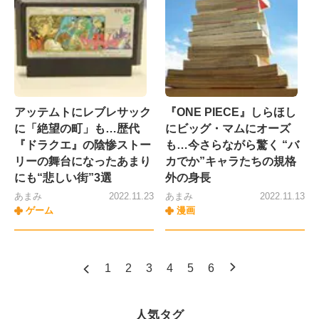
アッテムトにレブレサック
『ONE PIECE』しらほし
に「絶望の町」も…歴代
にビッグ・マムにオーズ
『ドラクエ』の陰惨ストー
も…今さらながら驚く “バ
リーの舞台になったあまり
カでか”キャラたちの規格
にも“悲しい街”3選
外の身長
あまみ
2022.11.23
あまみ
2022.11.13
ゲーム
漫画
1
2
3
4
5
6
人気タグ