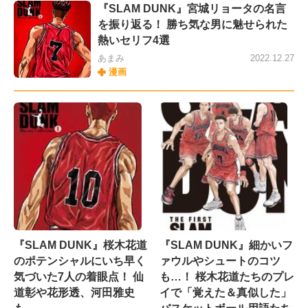
『SLAM DUNK』宮城リョータの名言
を振り返る！ 勝ち気な男に魅せられた
熱いセリフ4選
あまみ
2022.12.27
漫画
『SLAM DUNK』桜木花道
『SLAM DUNK』細かいフ
のポテンシャルにいち早く
ァウルやシュートのコツ
気づいた7人の着眼点！ 仙
も…！ 桜木花道たちのプレ
道彰や花形透、河田雅史
イで「覚えた＆真似した」