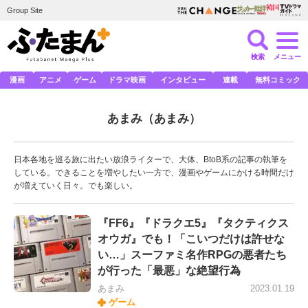
Group Site
検索
メニュー
漫画
アニメ
ゲーム
ドラマ映画
インタビュー
連載
無料コミック
あまみ
（あまみ）
日本各地を巡る旅に出たい放浪ライターで、大体、BtoB系の記事の執筆を
している。できることを増やしたい一方で、漫画やゲームにかける時間だけ
が増えていく日々。でも楽しい。
『FF6』『ドラクエ5』『タクティクス
オウガ』でも！「こいつだけは許せな
い…」スーファミ名作RPGの悪者たち
が行った「最悪」な絶望行為
あまみ
2023.01.19
ゲーム