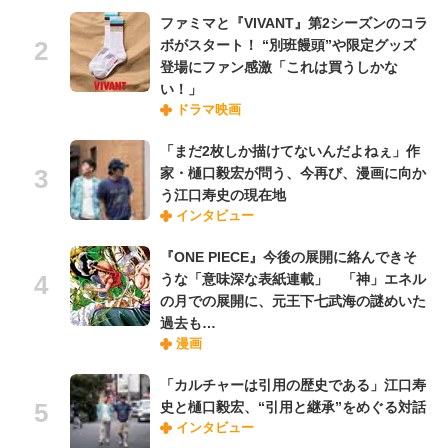
ファミマと『VIVANT』第2シーズンのコラ
ボがスタート！ “別班饅頭”や限定グッズ
登場にファン感激「これは買うしかな
い！」
ドラマ映画
「まだ2枚しか描けてないんだよねぇ」作
家・樋口毅宏が問う、今再び、漫画に向か
う江口寿史の現在地
インタビュー
『ONE PIECE』今後の展開に絡んできそ
うな「意味深な表紙連載」 「神」エネル
の月での展開に、元王下七武海の謎めいた
過去も…
漫画
「カルチャーは引用の歴史である」江口寿
史と樋口毅宏、“引用と継承”をめぐる対話
インタビュー