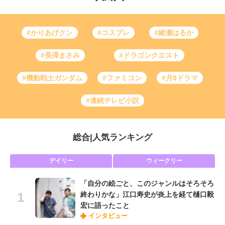
#かりあげクン
#コスプレ
#綾瀬はるか
#長澤まさみ
#ドラゴンクエスト
#機動戦士ガンダム
#ファミコン
#月9ドラマ
#連続テレビ小説
総合
|
人気ランキング
デイリー
ウィークリー
「自分の絵ごと、このジャンルはそろそろ
終わりかな」江口寿史が炎上を経て樋口毅
宏に語ったこと
インタビュー