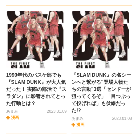
1990年代のバスケ部でも
『SLAM DUNK』の名シー
『SLAM DUNK』が大人気
ンへと繋がる“登場人物た
だった！ 実際の部活で『ス
ちの言動”3選「センドーが
ラダン』に影響されてとっ
狙ってくるぞ」「目つぶっ
た行動とは？
て投げれば」も伏線だっ
た!?
あまみ
2023.01.09
漫画
あまみ
2023.01.08
漫画