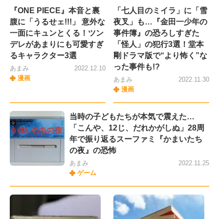
『ONE PIECE』本音と裏
「七人目のミイラ」に「雪
腹に「うるせェ!!!」 意外な
夜叉」も…『金田一少年の
一面にキュンとくる！ツン
事件簿』の恐ろしすぎた
デレがあまりにも可愛すぎ
「怪人」の犯行3選！堂本
るキャラクター3選
剛ドラマ版で“より怖く”な
った事件も!?
あまみ
2022.12.10
漫画
あまみ
2022.11.30
漫画
当時の子どもたちが本気で震えた…
「こんや、12じ、だれかがしぬ」28周
年で振り返るスーファミ『かまいたち
の夜』の恐怖
あまみ
2022.11.25
ゲーム