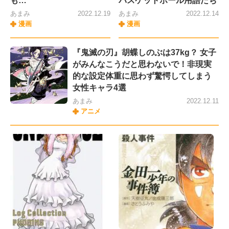
も…
バスケットボール用語たち
あまみ
2022.12.19
あまみ
2022.12.14
漫画
漫画
『鬼滅の刃』胡蝶しのぶは37kg？ 女子
がみんなこうだと思わないで！非現実
的な設定体重に思わず驚愕してしまう
女性キャラ4選
あまみ
2022.12.11
アニメ