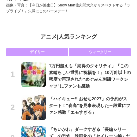
画像・写真：【今日が誕生日】Snow Man佐久間大介がリスペクトする『ラ
ブライブ！』矢澤にこのバースデー！
アニメ
|
人気ランキング
デイリー
ウィークリー
1万円超えも「納得のクオリティ」『この
素晴らしい世界に祝福を！』10万針以上の
密度で再現された“めぐみん刺繍ワークシ
ャツ”にファンも感動
「ハイキュー!! おせち2027」の予約がス
タート！“春高”を見事表現した三段重にフ
ァン感激「エモすぎる」
『ちいかわ』ダークすぎる「長編シリー
ズ」の恐怖 映画化の「セイレーン編」だ