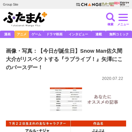
Group Site
検索
メニュー
漫画
アニメ
ゲーム
ドラマ映画
インタビュー
連載
無料コミック
画像・写真：【今日が誕生日】Snow Man佐久間
大介がリスペクトする『ラブライブ！』矢澤にこ
のバースデー！
2020.07.22