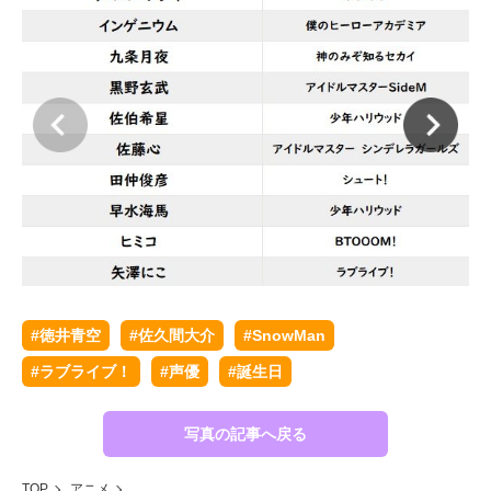
#徳井青空
#佐久間大介
#SnowMan
#ラブライブ！
#声優
#誕生日
写真の記事へ戻る
TOP
アニメ