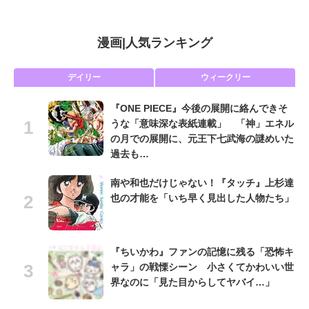
漫画
|
人気ランキング
デイリー
ウィークリー
『ONE PIECE』今後の展開に絡んできそ
うな「意味深な表紙連載」 「神」エネル
の月での展開に、元王下七武海の謎めいた
過去も…
南や和也だけじゃない！『タッチ』上杉達
也の才能を「いち早く見出した人物たち」
『ちいかわ』ファンの記憶に残る「恐怖キ
ャラ」の戦慄シーン 小さくてかわいい世
界なのに「見た目からしてヤバイ…」