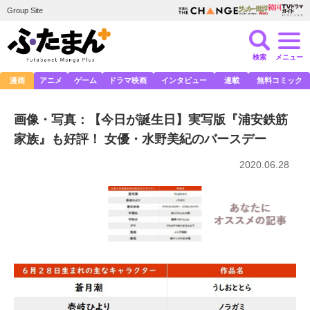
Group Site
検索
メニュー
漫画
アニメ
ゲーム
ドラマ映画
インタビュー
連載
無料コミック
画像・写真：【今日が誕生日】実写版『浦安鉄筋
家族』も好評！ 女優・水野美紀のバースデー
2020.06.28