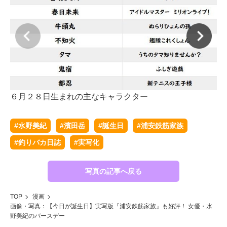
６月２８日生まれの主なキャラクター
#水野美紀
#濱田岳
#誕生日
#浦安鉄筋家族
#釣りバカ日誌
#実写化
写真の記事へ戻る
TOP
漫画
画像・写真：【今日が誕生日】実写版『浦安鉄筋家族』も好評！ 女優・水
野美紀のバースデー