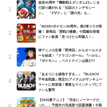
放送40周年『機動戦士ガンダムZZ』いま
だ語り継がれる「伝説のトンデモシー
ン」 「Zザク」に「謎の光」も…
「BOSS×ポケモン30周年」第2弾コラボ実
施！ 新商品「歴戦の微糖」や図鑑缶登場
にファン歓喜「見つけたら即購入！」
神アニメの定番「野球回」からオールスタ
ーを結成！『ドラゴンボール』『ハルヒ』
『ポケモン』…ベストナインは誰だ!?
「あまりにも破格すぎる…」『BLEACH
千年血戦篇』限定21アイテムがサンキュー
マートに初登場！豊富なラインナップにフ
ァンも驚愕
【2026夏アニメ】「完全にノーマークだ
った…」予想外の完成度で話題沸騰！今期