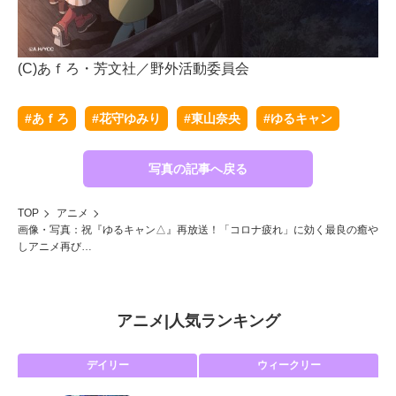
(
(C)あｆろ・芳文社／野外活動委員会
#あｆろ
#花守ゆみり
#東山奈央
#ゆるキャン
写真の記事へ戻る
TOP
アニメ
画像・写真：祝『ゆるキャン△』再放送！「コロナ疲れ」に効く最良の癒や
しアニメ再び…
アニメ
|
人気ランキング
デイリー
ウィークリー