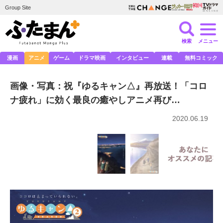
Group Site
検索
メニュー
漫画
アニメ
ゲーム
ドラマ映画
インタビュー
連載
無料コミック
画像・写真：祝『ゆるキャン△』再放送！「コロ
ナ疲れ」に効く最良の癒やしアニメ再び…
2020.06.19