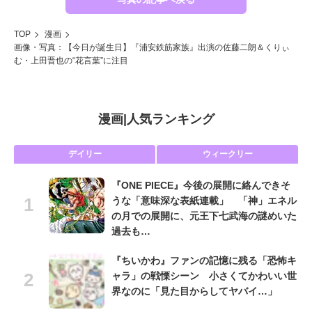
TOP
漫画
画像・写真：【今日が誕生日】『浦安鉄筋家族』出演の佐藤二朗＆くりぃ
む・上田晋也の“花言葉”に注目
漫画
|
人気ランキング
デイリー
ウィークリー
『ONE PIECE』今後の展開に絡んできそ
うな「意味深な表紙連載」 「神」エネル
の月での展開に、元王下七武海の謎めいた
過去も…
『ちいかわ』ファンの記憶に残る「恐怖キ
ャラ」の戦慄シーン 小さくてかわいい世
界なのに「見た目からしてヤバイ…」