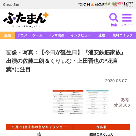
Group Site
検索
メニュー
漫画
アニメ
ゲーム
ドラマ映画
インタビュー
連載
無料コミック
画像・写真：【今日が誕生日】『浦安鉄筋家族』
出演の佐藤二朗＆くりぃむ・上田晋也の“花言
葉”に注目
2020.05.07