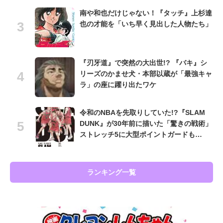
南や和也だけじゃない！『タッチ』上杉達
也の才能を「いち早く見出した人物たち」
『刃牙道』で突然の大出世!? 『バキ』シ
リーズのかませ犬・本部以蔵が「最強キャ
ラ」の座に躍り出たワケ
令和のNBAを先取りしていた!?『SLAM
DUNK』が30年前に描いた「驚きの戦術」
ストレッチ5に大型ポイントガードも…
ランキング一覧