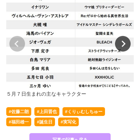
５月７日生まれの主なキャラクター
#佐藤二朗
#上田晋也
#くりぃむしちゅー
#福田雄一
#誕生日
#実写化
５
写真の記事へ戻る