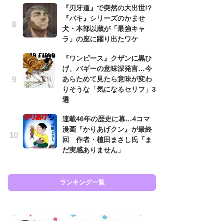
『刃牙道』で突然の大出世!?
南
『バキ』シリーズのかませ
ッ
犬・本部以蔵が「最強キャ
ち
ラ」の座に躍り出たワケ
滅の刃』（集英社）４巻書影
『ワンピース』クザンに黒ひ
怖
げ、バギーの意味深発言…今
代
あらためて見たら意味が変わ
加
りそうな「気になるセリフ」3
思
選
原
連載46年の歴史に幕…4コマ
闘
漫画『かりあげクン』が最終
ア
回 作者・植田まさし氏「ま
の
だ実感ありません」
ラン
ランキング一覧