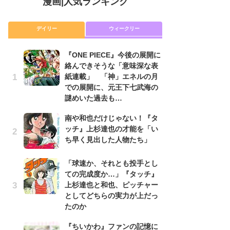
漫画
|
人気ランキング
デイリー
ウィークリー
『ONE PIECE』今後の展開に
舞
絡んできそうな「意味深な表
編
紙連載」 「神」エネルの月
禁
での展開に、元王下七武海の
「
謎めいた過去も…
連
南や和也だけじゃない！『タ
令
ッチ』上杉達也の才能を「い
た!
ち早く見出した人物たち」
前
ト
ド
「球速か、それとも投手とし
ての完成度か…」『タッチ』
『O
上杉達也と和也、ピッチャー
絡
としてどちらの実力が上だっ
紙
たのか
で
謎
『ちいかわ』ファンの記憶に