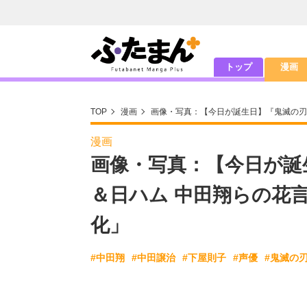
トップ
漫画
TOP
漫画
画像・写真：【今日が誕生日】『鬼滅の刃
漫画
画像・写真：【今日が誕
＆日ハム 中田翔らの花
化」
#中田翔
#中田譲治
#下屋則子
#声優
#鬼滅の