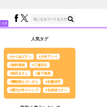
ミック
人気タグ
#かりあげクン
#少年アシベ
#無料漫画
#三浦涼介
#植田まさし
#森下裕美
#機動戦士ガンダム
#佐藤流司
#週刊少年ジャンプ
#名探偵コナン