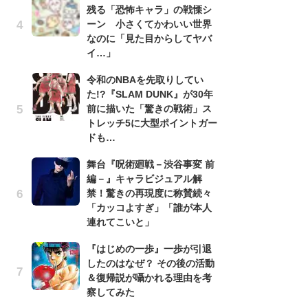
残る「恐怖キャラ」の戦慄シ
『
ーン 小さくてかわいい世界
残
なのに「見た目からしてヤバ
ー
イ…」
な
イ
令和のNBAを先取りしてい
た!?『SLAM DUNK』が30年
『
前に描いた「驚きの戦術」ス
に
トレッチ5に大型ポイントガー
も
ドも…
を
役
舞台『呪術廻戦－渋谷事変 前
編－』キャラビジュアル解
ア
禁！驚きの再現度に称賛続々
ー
「カッコよすぎ」「誰が本人
場
連れてこいと」
ァ
『はじめの一歩』一歩が引退
努
したのはなぜ？ その後の活動
ジ
＆復帰説が囁かれる理由を考
鬼
察してみた
の