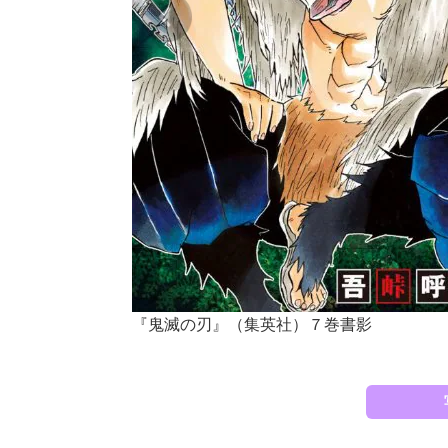
『鬼滅の刃』（集英社）７巻書影