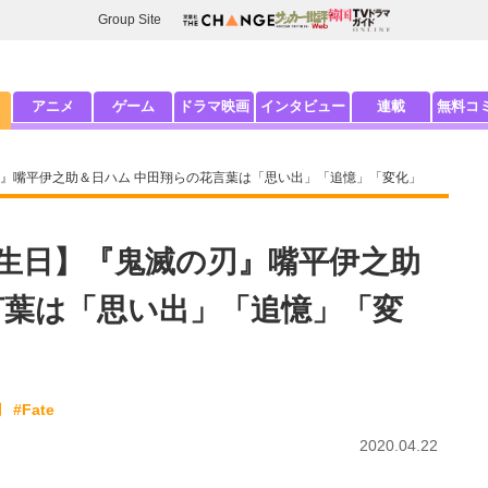
Group Site
アニメ
ゲーム
ドラマ映画
インタビュー
連載
無料コ
』嘴平伊之助＆日ハム 中田翔らの花言葉は「思い出」「追憶」「変化」
生日】『鬼滅の刃』嘴平伊之助
言葉は「思い出」「追憶」「変
刃
#Fate
2020.04.22