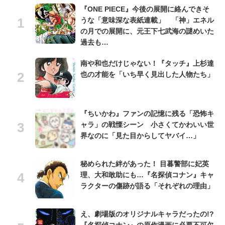
『ONE PIECE』今後の展開に絡んできそ
うな「意味深な表紙連載」 「神」エネル
の月での展開に、元王下七武海の謎めいた
過去も…
南や和也だけじゃない！『タッチ』上杉達
也の才能を「いち早く見出した人物たち」
『ちいかわ』ファンの記憶に残る「恐怖キ
ャラ」の戦慄シーン 小さくてかわいい世
界なのに「見た目からしてヤバイ…」
秘められた絆があった！ 目暮警部に妃英
理、大和敢助にも…『名探偵コナン』キャ
ラクターの傷跡が語る「それぞれの理由」
え、劇場版のオリジナルキャラだったの!?