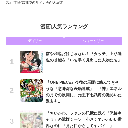
ズ』“本場”京都でのサイン会が大反響
漫画
|
人気ランキング
デイリー
ウィークリー
南や和也だけじゃない！『タッチ』上杉達
也の才能を「いち早く見出した人物たち」
『ONE PIECE』今後の展開に絡んできそ
うな「意味深な表紙連載」 「神」エネル
の月での展開に、元王下七武海の謎めいた
過去も…
『ちいかわ』ファンの記憶に残る「恐怖キ
ャラ」の戦慄シーン 小さくてかわいい世
界なのに「見た目からしてヤバイ…」