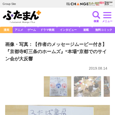
Group Site
検索
メニュー
漫画
アニメ
ゲーム
ドラマ映画
インタビュー
連載
無料コミック
画像・写真：【作者のメッセージムービー付き】
『京都寺町三条のホームズ』“本場”京都でのサイ
ン会が大反響
2019.08.14