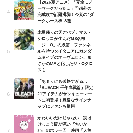
【2026夏アニメ】「完全にノ
ーマークだった…」予想外の
劇
完成度で話題沸騰！今期の“ダ
け
ークホース枠”3選
「
れ
木星帰りの天才パプテマス・
シロッコが生んだMS名機
「
「ジ・O」の系譜 ファンネ
『
ルを持つタイタニアにガンダ
2
ムタイプのオーヴェロン、ま
ト
さかのMAと化したジ・Oクロ
ッ
uTuber・noraさん（写真・だい坊）
スも…
「
「あまりにも破格すぎる…」
ン
『BLEACH 千年血戦篇』限定
た
21アイテムがサンキューマー
「
トに初登場！豊富なラインナ
ー
ップにファンも驚愕
ガ
かわいいだけじゃない…実は
ナ
けっこう闇が深い『ちいか
社
わ』のホラー回 映画『人魚
危