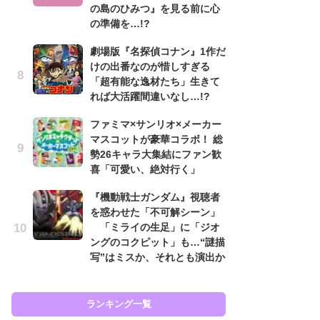
の島のひみつ』を見る前に心
も…
の準備を…!?
「
劇場版『名探偵コナン』1作だ
2
けの出番なのが惜しすぎる
戦
「超有能な逸材たち」生きて
ァ
れば大活躍間違いなし…!?
入
ファミマ×サンリオ×メーカー
『
マスコットが豪華コラボ！ 総
を
勢26キャラ大集結にファン歓
「
喜「可愛い、絶対行く」
ン
写
『機動戦士ガンダム』視聴者
を惑わせた「不可解シーン」
『
「ミライの生足」に「ジオ
ェ
ングのコクピット」も…“謎描
載
写”はミスか、それとも演出か
喜
ランキング一覧
ラン