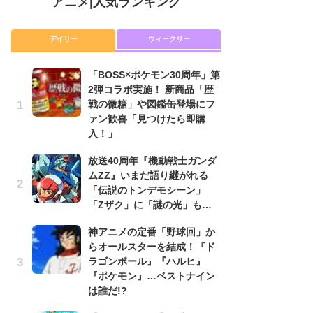
アニメ
|
人気ランキング
デイリー
ウィークリー
「BOSS×ポケモン30周年」第
放
2弾コラボ実施！ 新商品「歴
ム
戦の微糖」や図鑑缶登場にフ
「
ァン歓喜「見つけたら即購
「
入！」
木
放送40周年『機動戦士ガンダ
シ
ムZZ』いまだ語り継がれる
「
「伝説のトンデモシーン」
ル
「Zザク」に「謎の光」も…
ム
さ
神アニメの定番「野球回」か
ス
らオールスターを結成！『ド
ラゴンボール』『ハルヒ』
【
『ポケモン』…ベストナイン
ー
は誰だ!?
完
ー