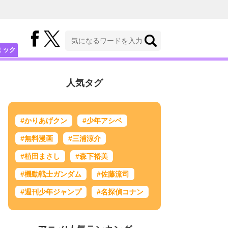
ミック
人気タグ
#かりあげクン
#少年アシベ
#無料漫画
#三浦涼介
#植田まさし
#森下裕美
#機動戦士ガンダム
#佐藤流司
#週刊少年ジャンプ
#名探偵コナン