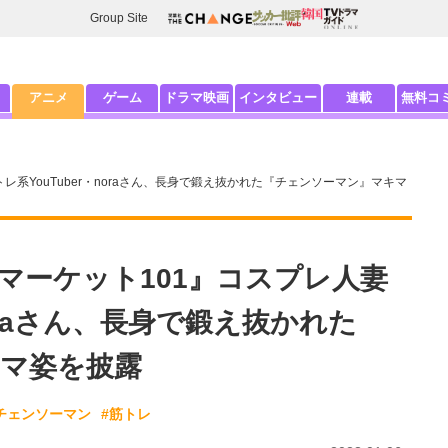
Group Site
アニメ
ゲーム
ドラマ映画
インタビュー
連載
無料コ
系YouTuber・noraさん、長身で鍛え抜かれた『チェンソーマン』マキマ
マーケット101』コスプレ人妻
noraさん、長身で鍛え抜かれた
マ姿を披露
チェンソーマン
#筋トレ