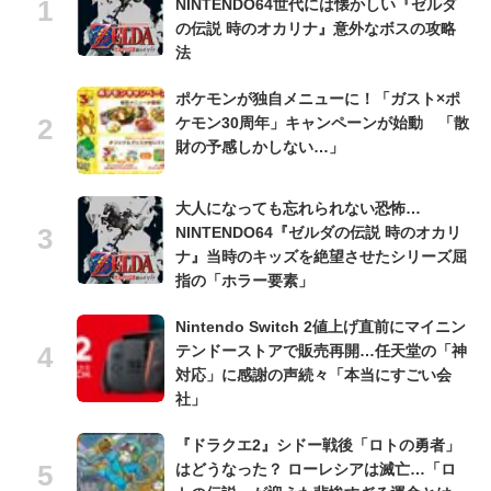
NINTENDO64世代には懐かしい『ゼルダ
の伝説 時のオカリナ』意外なボスの攻略
法
ポケモンが独自メニューに！「ガスト×ポ
ケモン30周年」キャンペーンが始動 「散
財の予感しかしない…」
大人になっても忘れられない恐怖…
NINTENDO64『ゼルダの伝説 時のオカリ
ナ』当時のキッズを絶望させたシリーズ屈
指の「ホラー要素」
Nintendo Switch 2値上げ直前にマイニン
テンドーストアで販売再開…任天堂の「神
対応」に感謝の声続々「本当にすごい会
社」
『ドラクエ2』シドー戦後「ロトの勇者」
はどうなった？ ローレシアは滅亡…「ロ