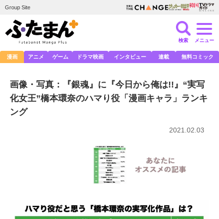
Group Site
検索
メニュー
漫画
アニメ
ゲーム
ドラマ映画
インタビュー
連載
無料コミック
画像・写真：『銀魂』に『今日から俺は!!』“実写
化女王”橋本環奈のハマり役「漫画キャラ」ランキ
ング
2021.02.03