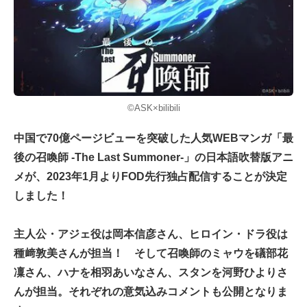
©ASK×bilibili
中国で70億ページビューを突破した人気WEBマンガ「最
後の召喚師 -The Last Summoner-」の日本語吹替版アニ
メが、2023年1月よりFOD先行独占配信することが決定
しました！
主人公・アジェ役は岡本信彦さん、ヒロイン・ドラ役は
種﨑敦美さんが担当！ そして召喚師のミャウを礒部花
凜さん、ハナを相羽あいなさん、スタンを河野ひよりさ
んが担当。それぞれの意気込みコメントも公開となりま