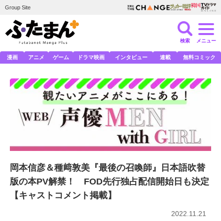
Group Site
検索
メニュー
漫画
アニメ
ゲーム
ドラマ映画
インタビュー
連載
無料コミック
岡本信彦＆種﨑敦美『最後の召喚師』日本語吹替
版の本PV解禁！ FOD先行独占配信開始日も決定
【キャストコメント掲載】
2022.11.21