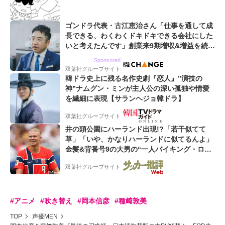
ゴンドラ代表・古江恵治さん「仕事を通して成
長できる、わくわくドキドキできる会社にした
いと考えたんです」創業来9期増収&増益を続け
るWebマーケティング会社のアイデンティティ
Sponsored
双葉社グループサイト
韓ドラ史上に残る名作史劇『恋人』”演技の
神”ナムグン・ミンが主人公の深い孤独や情愛
を繊細に表現【サランヘジョ韓ドラ】
双葉社グループサイト
井の頭公園にハーランド出現!?「若干似てて
草」「いや、かなりハーランドに似てるんよ」
金髪&背番号9の大男の“一人バイキング・ロ
ー”映像が話題!「元気をもらった」
双葉社グループサイト
#アニメ
#吹き替え
#岡本信彦
#種﨑敦美
TOP
声優MEN