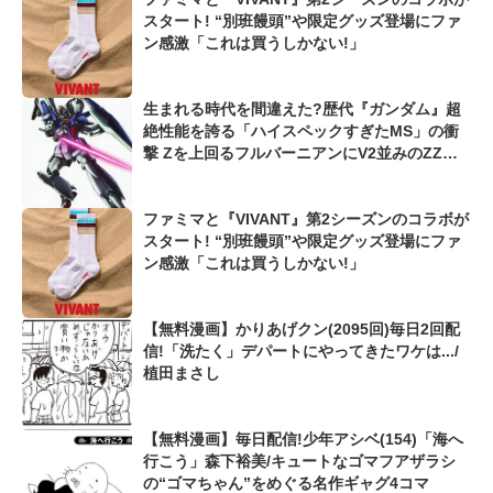
スタート! “別班饅頭”や限定グッズ登場にファ
ン感激「これは買うしかない!」
生まれる時代を間違えた?歴代『ガンダム』超
絶性能を誇る「ハイスペックすぎたMS」の衝
撃 Zを上回るフルバーニアンにV2並みのZZガ
ンダムも...
ファミマと『VIVANT』第2シーズンのコラボが
スタート! “別班饅頭”や限定グッズ登場にファ
ン感激「これは買うしかない!」
【無料漫画】かりあげクン(2095回)毎日2回配
信!「洗たく」デパートにやってきたワケは.../
植田まさし
【無料漫画】毎日配信!少年アシベ(154)「海へ
行こう」森下裕美/キュートなゴマフアザラシ
の“ゴマちゃん”をめぐる名作ギャグ4コマ