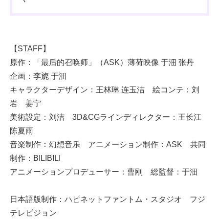
【STAFF】
原作：「最后的召唤师」（ASK）薄荷映像 于沺 张丹
企画：李旎 于沺
キャラクターデザイン：王林琳 连玉洁 絵コンテ：刘
岩 姜宁
美術設定：刘洁 3D&CGラインディレクター：王长江
陈夏雨
音楽制作：幻想音乐 アニメーション制作：ASK 共同
制作：BILIBILI
アニメーションプロデューサー：曹刚 総監督：于沺
日本語版制作：ハピネットファントム・スタジオ フジ
テレビジョン