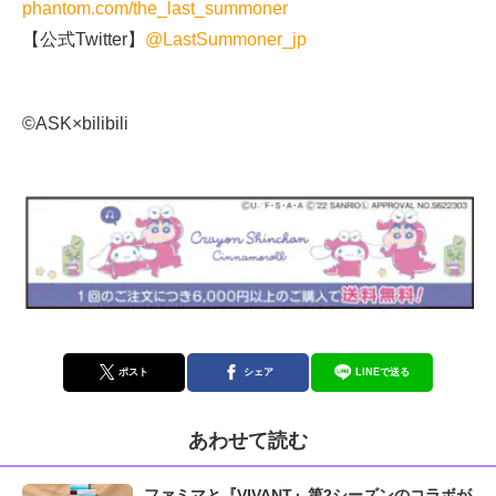
phantom.com/the_last_summoner
【公式Twitter】
@LastSummoner_jp
©ASK×bilibili
ポスト
シェア
LINEで送る
あわせて読む
ファミマと『VIVANT』第2シーズンのコラボが