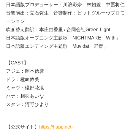
日本語版プロデューサー：川浪彩奈 林如萱 中冨将仁
音響演出：立石弥生 音響制作：ビットグルーヴプロモ
ーション
吹き替え翻訳：本庄由香里 / 合同会社Green Light
日本語版オープニング主題歌：NIGHTMARE「With」
日本語版エンディング主題歌：Muvidat「群青」
【CAST】
アジェ：岡本信彦
ドラ：種﨑敦美
ミャウ：礒部花凜
ハナ：相羽あいな
スタン：河野ひより
【公式サイト】
https://happinet-