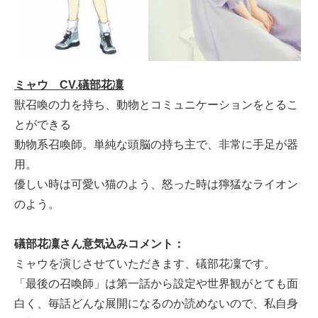
ミャウ CV.礒部花凜
獣召喚の力を持ち、動物とコミュニケーションをとるこ
とができる
動物系召喚師。単純な頭脳の持ち主で、非常に手足が器
用。
優しい時は可愛い猫のよう、怒った時は獰猛なライオン
のよう。
礒部花凜さん意気込みコメント：
ミャウを演じさせていただきます、礒部花凜です。
「最後の召喚師」は第一話から設定や世界観がとても面
白く、毎話どんな展開になるのか読めないので、私自身