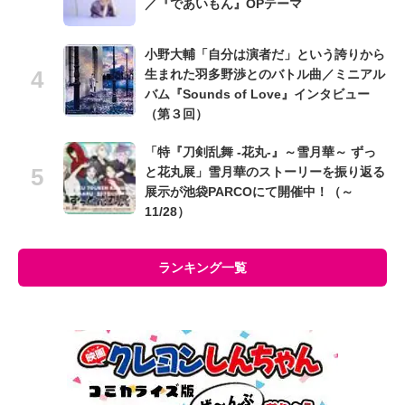
／『であいもん』OPテーマ
小野大輔「自分は演者だ」という誇りから
生まれた羽多野渉とのバトル曲／ミニアル
バム『Sounds of Love』インタビュー
（第３回）
「特『刀剣乱舞 -花丸-』～雪月華～ ずっ
と花丸展」雪月華のストーリーを振り返る
展示が池袋PARCOにて開催中！（～
11/28）
ランキング一覧