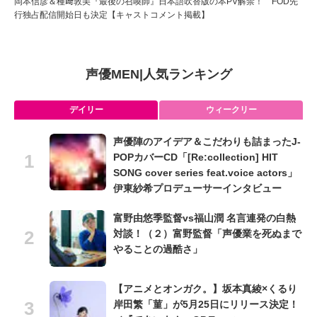
岡本信彦＆種﨑敦美『最後の召喚師』日本語吹替版の本PV解禁！ FOD先
行独占配信開始日も決定【キャストコメント掲載】
声優MEN
|
人気ランキング
デイリー
ウィークリー
声優陣のアイデア＆こだわりも詰まったJ-
POPカバーCD「[Re:collection] HIT
SONG cover series feat.voice actors」
伊東紗希プロデューサーインタビュー
富野由悠季監督vs福山潤 名言連発の白熱
対談！（２）富野監督「声優業を死ぬまで
やることの過酷さ」
【アニメとオンガク。】坂本真綾×くるり
岸田繁「菫」が5月25日にリリース決定！