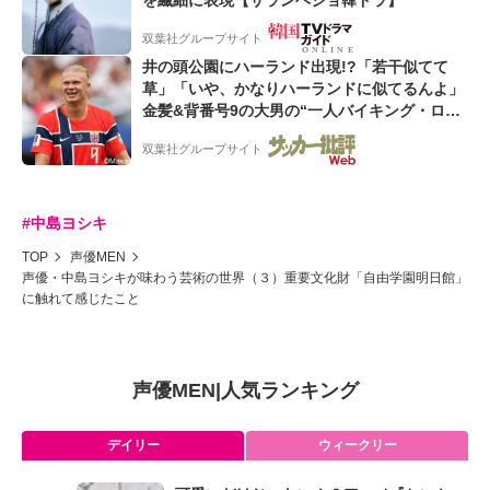
双葉社グループサイト
井の頭公園にハーランド出現!?「若干似てて
草」「いや、かなりハーランドに似てるんよ」
金髪&背番号9の大男の“一人バイキング・ロ
ー”映像が話題!「元気をもらった」
双葉社グループサイト
#中島ヨシキ
TOP
声優MEN
声優・中島ヨシキが味わう芸術の世界（３）重要文化財「自由学園明日館」
に触れて感じたこと
声優MEN
|
人気ランキング
デイリー
ウィークリー