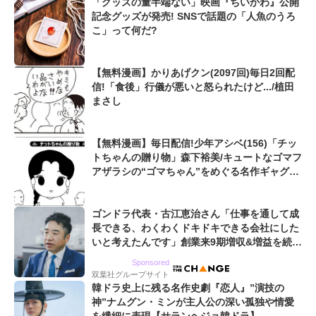
「グッズの量半端ない」映画『ちいかわ』公開
記念グッズが発売! SNSで話題の「人魚のうろ
こ」って何だ?
【無料漫画】かりあげクン(2097回)毎日2回配
信!「食後」行儀が悪いと怒られたけど.../植田
まさし
【無料漫画】毎日配信!少年アシベ(156)「チッ
トちゃんの贈り物」森下裕美/キュートなゴマフ
アザラシの“ゴマちゃん”をめぐる名作ギャグ4
コマ
ゴンドラ代表・古江恵治さん「仕事を通して成
長できる、わくわくドキドキできる会社にした
いと考えたんです」創業来9期増収&増益を続け
るWebマーケティング会社のアイデンティティ
Sponsored
双葉社グループサイト
韓ドラ史上に残る名作史劇『恋人』”演技の
神”ナムグン・ミンが主人公の深い孤独や情愛
を繊細に表現【サランヘジョ韓ドラ】