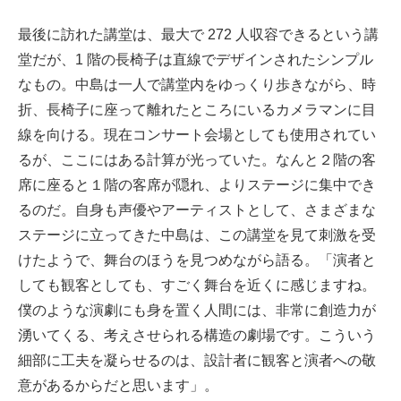
最後に訪れた講堂は、最大で 272 人収容できるという講
堂だが、1 階の長椅子は直線でデザインされたシンプル
なもの。中島は一人で講堂内をゆっくり歩きながら、時
折、長椅子に座って離れたところにいるカメラマンに目
線を向ける。現在コンサート会場としても使用されてい
るが、ここにはある計算が光っていた。なんと２階の客
席に座ると１階の客席が隠れ、よりステージに集中でき
るのだ。自身も声優やアーティストとして、さまざまな
ステージに立ってきた中島は、この講堂を見て刺激を受
けたようで、舞台のほうを見つめながら語る。「演者と
しても観客としても、すごく舞台を近くに感じますね。
僕のような演劇にも身を置く人間には、非常に創造力が
湧いてくる、考えさせられる構造の劇場です。こういう
細部に工夫を凝らせるのは、設計者に観客と演者への敬
意があるからだと思います」。