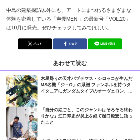
中島の建築探訪以外にも、アートにまつわるさまざまな
体験を密着している「声優MEN 」の最新号「VOL.20」
は10月に発売。ぜひチェックしてみてほしい。
ポスト
シェア
LINEで送る
あわせて読む
木星帰りの天才パプテマス・シロッコが生んだ
MS名機「ジ・O」の系譜 ファンネルを持つタ
イタニアにガンダムタイプのオーヴェロン、ま
さかのMAと化したジ・Oクロスも...
「自分の絵ごと、このジャンルはそろそろ終わ
りかな」江口寿史が炎上を経て樋口毅宏に語っ
たこと