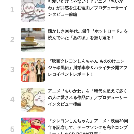
可愛いだけじゃない！？アニメ『ちいか
わ』が共感を生む理由／プロデューサーイ
ンタビュー前編
懐かしき80年代…傑作『ホットロード』を
読んでいた「あの頃」を振り返る！
『映画クレヨンしんちゃん もののけニン
ジャ珍風伝』川栄李奈＆ハライチ公開アフ
レコイベントレポート！
アニメ『ちいかわ』を「時代を超えて多く
の人に愛される作品に」／プロデューサー
インタビュー後編
『クレヨンしんちゃん』アニメ・映画30周
年を記念して、テーマソングを完全コンプ
リートしたCD-BOXが発売！