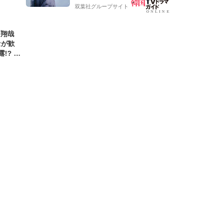
双葉社グループサイト
島翔哉
セが歓
!? 過
やかイ