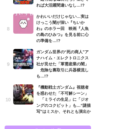
れば大活躍間違いなし…!?
ン
かわいいだけじゃない…実は
「
けっこう闇が深い『ちいか
ン
わ』のホラー回 映画『人魚
た
の島のひみつ』を見る前に心
「
の準備を…!?
ー
ガンダム世界の“死の商人”ア
『
ナハイム・エレクトロニクス
を
社が見せた「軍需産業の闇」
「
危険な裏取引に兵器横流し
ン
も…!?
写
『機動戦士ガンダム』視聴者
ガ
を惑わせた「不可解シーン」
ナ
「ミライの生足」に「ジオ
社
ングのコクピット」も…“謎描
危
写”はミスか、それとも演出か
も…