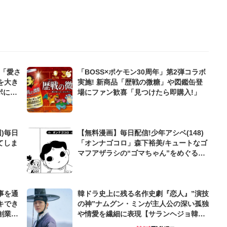
が「愛さ
「BOSS×ポケモン30周年」第2弾コラボ
を大き
実施! 新商品「歴戦の微糖」や図鑑缶登
場にファン歓喜「見つけたら即購入!」
)毎日
【無料漫画】毎日配信!少年アシベ(148)
てしま
「オンナゴコロ」森下裕美/キュートなゴ
マフアザラシの“ゴマちゃん”をめぐる名
作ギャグ4コマ
事を通
韓ドラ史上に残る名作史劇『恋人』”演技
キでき
の神”ナムグン・ミンが主人公の深い孤独
創業来
や情愛を繊細に表現【サランヘジョ韓ド
ケティン
ラ】