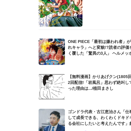
ONE PIECE「最初は嫌われ者」
れキャラ」へと変貌!?読者の評価
く覆した「驚異の3人」 ヘルメッポにミ
ョスガルド聖も...
【無料漫画】かりあげクン(1805回
2回配信!「岩風呂」思わず絶叫し
った理由は.../植田まさし
ゴンドラ代表・古江恵治さん「仕
して成長できる、わくわくドキド
る会社にしたいと考えたんです」
9期増収&増益を続けるWebマー