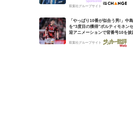
Sponsored
グ会社のアイデンティティ
双葉社グループサイト
「やっぱり10番が似合う男!」中
を“3度目の獲得”ポルティモネン
迎アニメーションで背番号10を披露
去動画も公開「幸せだね〜」「爽
双葉社グループサイト
ケメン」