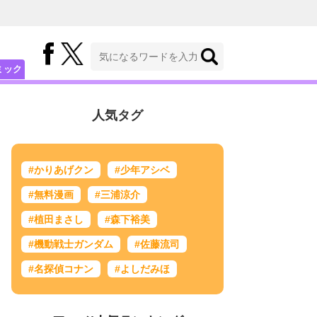
ミック
人気タグ
#かりあげクン
#少年アシベ
#無料漫画
#三浦涼介
#植田まさし
#森下裕美
#機動戦士ガンダム
#佐藤流司
#名探偵コナン
#よしだみほ