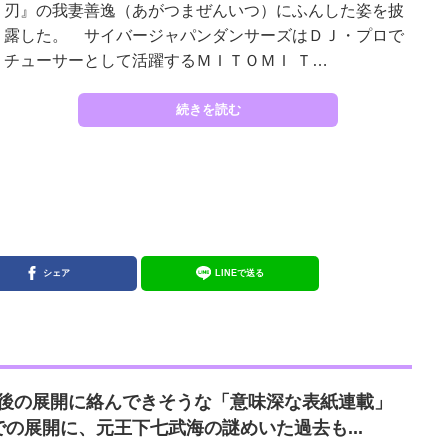
刃』の我妻善逸（あがつまぜんいつ）にふんした姿を披
露した。 サイバージャパンダンサーズはＤＪ・プロで
チューサーとして活躍するＭＩＴＯＭＩ Ｔ…
続きを読む
シェア
LINEで送る
E』今後の展開に絡んできそうな「意味深な表紙連載」
の展開に、元王下七武海の謎めいた過去も...