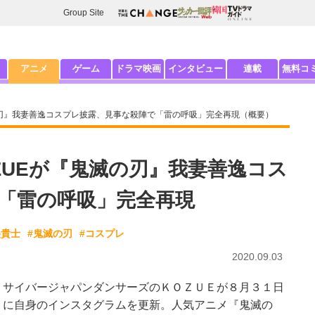
Group Site
アニメ
ゲーム
ドラマ映画
インタビュー
連載
無料コ
の刃』我妻善逸コスプレ披露、見事な殺陣で「雷の呼吸」完全再現（概要）
ZUEが『鬼滅の刃』我妻善逸コス
「雷の呼吸」完全再現
美貴士
#鬼滅の刃
#コスプレ
2020.09.03
サイバージャパンダンサーズのＫＯＺＵＥが８月３１日
に自身のインスタグラムを更新。人気アニメ『鬼滅の