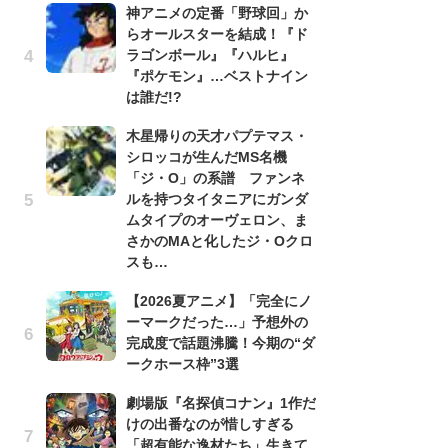
神アニメの定番「野球回」か
らオールスターを結成！『ド
劇
ラゴンボール』『ハルヒ』
け
『ポケモン』…ベストナイン
「
は誰だ!?
れ
木星帰りの天才パプテマス・
「
シロッコが生んだMS名機
『
「ジ・O」の系譜 ファンネ
2
ルを持つタイタニアにガンダ
ト
ムタイプのオーヴェロン、ま
ッ
さかのMAと化したジ・Oクロ
「
スも…
コ
【2026夏アニメ】「完全にノ
別
ーマークだった…」予想外の
「
完成度で話題沸騰！今期の“ダ
プ
ークホース枠”3選
「
劇場版『名探偵コナン』1作だ
品
けの出番なのが惜しすぎる
ス
「超有能な逸材たち」生きて
ィ