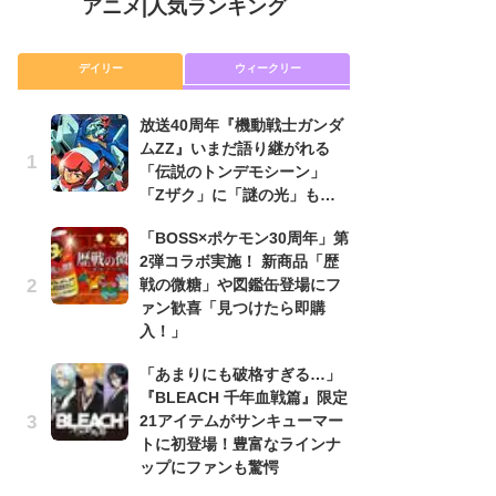
アニメ
|
人気ランキング
デイリー
ウィークリー
放送40周年『機動戦士ガンダ
放
ムZZ』いまだ語り継がれる
ム
「伝説のトンデモシーン」
「
「Zザク」に「謎の光」も…
「
「BOSS×ポケモン30周年」第
木
2弾コラボ実施！ 新商品「歴
シ
戦の微糖」や図鑑缶登場にフ
「
ァン歓喜「見つけたら即購
ル
入！」
ム
さ
「あまりにも破格すぎる…」
ス
『BLEACH 千年血戦篇』限定
21アイテムがサンキューマー
【
トに初登場！豊富なラインナ
ー
ップにファンも驚愕
完
ー