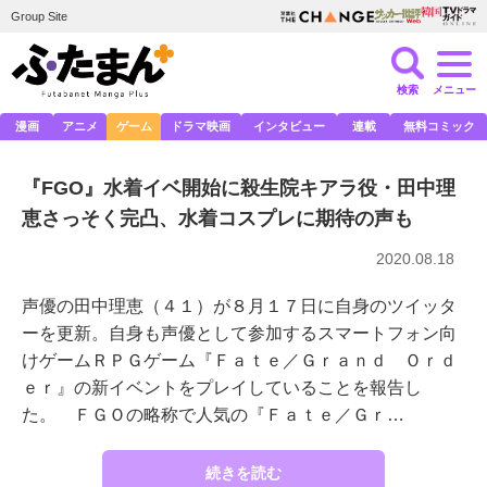
Group Site
検索
メニュー
漫画
アニメ
ゲーム
ドラマ映画
インタビュー
連載
無料コミック
『FGO』水着イベ開始に殺生院キアラ役・田中理
恵さっそく完凸、水着コスプレに期待の声も
2020.08.18
声優の田中理恵（４１）が８月１７日に自身のツイッタ
ーを更新。自身も声優として参加するスマートフォン向
けゲームＲＰＧゲーム『Ｆａｔｅ／Ｇｒａｎｄ Ｏｒｄ
ｅｒ』の新イベントをプレイしていることを報告し
た。 ＦＧＯの略称で人気の『Ｆａｔｅ／Ｇｒ…
続きを読む