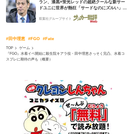
ラン、漆黒×蛍光レッドの超絶クールな新サー
ドユニに世界が熱狂「サードなのにズルい」
「こりゃかっけえわ」
双葉社グループサイト
#田中理恵
#FGO
#Fate
TOP
ゲーム
『FGO』水着イベ開始に殺生院キアラ役・田中理恵さっそく完凸、水着コ
スプレに期待の声も（概要）