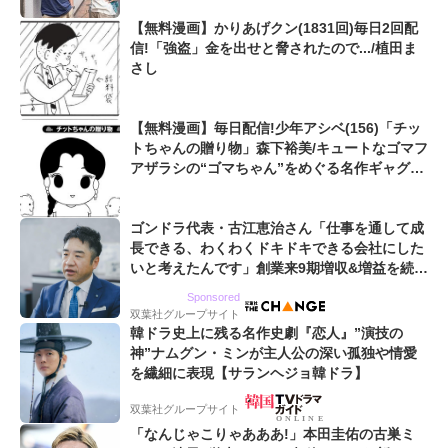
【無料漫画】かりあげクン(1831回)毎日2回配
信!「強盗」金を出せと脅されたので.../植田ま
さし
【無料漫画】毎日配信!少年アシベ(156)「チッ
トちゃんの贈り物」森下裕美/キュートなゴマフ
アザラシの“ゴマちゃん”をめぐる名作ギャグ4
コマ
ゴンドラ代表・古江恵治さん「仕事を通して成
長できる、わくわくドキドキできる会社にした
いと考えたんです」創業来9期増収&増益を続け
るWebマーケティング会社のアイデンティティ
Sponsored
双葉社グループサイト
韓ドラ史上に残る名作史劇『恋人』”演技の
神”ナムグン・ミンが主人公の深い孤独や情愛
を繊細に表現【サランヘジョ韓ドラ】
双葉社グループサイト
「なんじゃこりゃあああ!」本田圭佑の古巣ミ