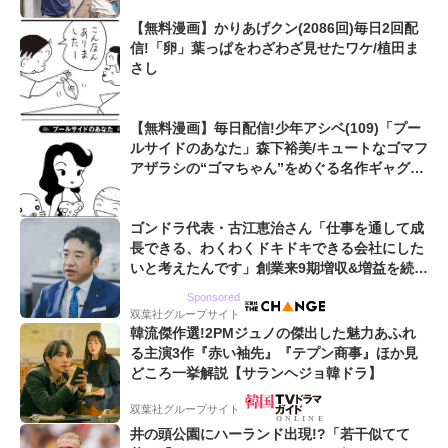
【無料漫画】かりあげクン(2086回)毎日2回配
信!「卵」葉っぱをわざわざ見せたワケ/植田ま
さし
【無料漫画】毎日配信!少年アシベ(109)「プー
ルサイドのあなた」森下裕美/キュートなゴマフ
アザラシの“ゴマちゃん”をめぐる名作ギャグ4
コマ
ゴンドラ代表・古江恵治さん「仕事を通して成
長できる、わくわくドキドキできる会社にした
いと考えたんです」創業来9期増収&増益を続け
るWebマーケティング会社のアイデンティティ
Sponsored
双葉社グループサイト
韓流傑作選!2PMジュノの傑出した魅力あふれ
る主演3作『赤い袖先』『テプン商事』ほか見
どころ一挙解説【サランヘジョ韓ドラ】
双葉社グループサイト
井の頭公園にハーランド出現!?「若干似てて