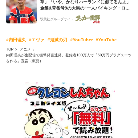
草」「いや、かなりハーランドに似てるんよ」
金髪&背番号9の大男の“一人バイキング・ロ
ー”映像が話題!「元気をもらった」
双葉社グループサイト
#内田理央
#エヴァ
#鬼滅の刃
#YouTuber
#YouTube
TOP
アニメ
内田理央が生配信で衝撃発言連発、登録者100万人で「60万円プラグスーツ
を作る」宣言（概要）