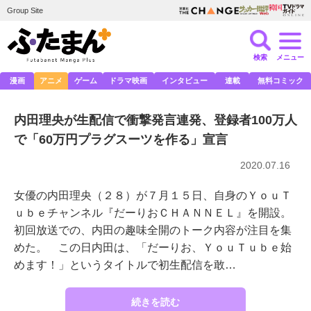
Group Site
検索
メニュー
漫画
アニメ
ゲーム
ドラマ映画
インタビュー
連載
無料コミック
内田理央が生配信で衝撃発言連発、登録者100万人
で「60万円プラグスーツを作る」宣言
2020.07.16
女優の内田理央（２８）が７月１５日、自身のＹｏｕＴ
ｕｂｅチャンネル『だーりおＣＨＡＮＮＥＬ』を開設。
初回放送での、内田の趣味全開のトーク内容が注目を集
めた。 この日内田は、「だーりお、ＹｏｕＴｕｂｅ始
めます！」というタイトルで初生配信を敢…
続きを読む