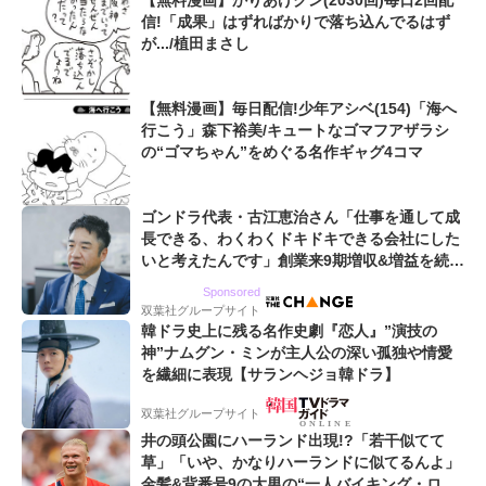
【無料漫画】かりあげクン(2030回)毎日2回配
信!「成果」はずればかりで落ち込んでるはず
が.../植田まさし
【無料漫画】毎日配信!少年アシベ(154)「海へ
行こう」森下裕美/キュートなゴマフアザラシ
の“ゴマちゃん”をめぐる名作ギャグ4コマ
ゴンドラ代表・古江恵治さん「仕事を通して成
長できる、わくわくドキドキできる会社にした
いと考えたんです」創業来9期増収&増益を続け
るWebマーケティング会社のアイデンティティ
Sponsored
双葉社グループサイト
韓ドラ史上に残る名作史劇『恋人』”演技の
神”ナムグン・ミンが主人公の深い孤独や情愛
を繊細に表現【サランヘジョ韓ドラ】
双葉社グループサイト
井の頭公園にハーランド出現!?「若干似てて
草」「いや、かなりハーランドに似てるんよ」
金髪&背番号9の大男の“一人バイキング・ロ