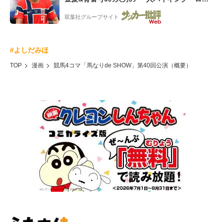
ー”映像が話題!「元気をもらった」
双葉社グループサイト
#よしだみほ
TOP
漫画
競馬4コマ「馬なりde SHOW」第40回公演（概要）