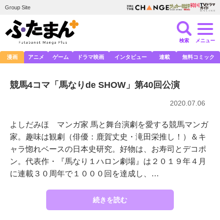
Group Site
検索
メニュー
漫画
アニメ
ゲーム
ドラマ映画
インタビュー
連載
無料コミック
競馬4コマ「馬なりde SHOW」第40回公演
2020.07.06
よしだみほ マンガ家 馬と舞台演劇を愛する競馬マンガ
家。趣味は観劇（俳優：鹿賀丈史・滝田栄推し！）＆キ
ャラ惚れベースの日本史研究。好物は、お寿司とデコポ
ン。代表作・『馬なり１ハロン劇場』は２０１９年４月
に連載３０周年で１０００回を達成し、…
続きを読む