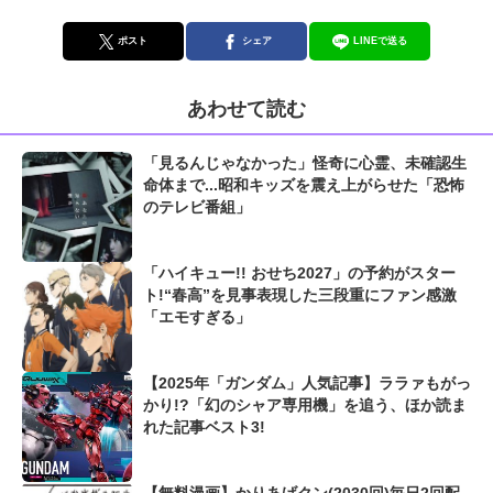
ポスト
シェア
LINEで送る
あわせて読む
「見るんじゃなかった」怪奇に心霊、未確認生
命体まで...昭和キッズを震え上がらせた「恐怖
のテレビ番組」
「ハイキュー!! おせち2027」の予約がスター
ト!“春高”を見事表現した三段重にファン感激
「エモすぎる」
【2025年「ガンダム」人気記事】ララァもがっ
かり!?「幻のシャア専用機」を追う、ほか読ま
れた記事ベスト3!