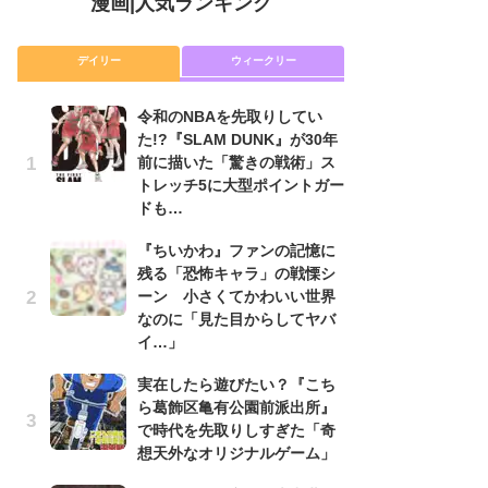
漫画
|
人気ランキング
デイリー
ウィークリー
令和のNBAを先取りしてい
舞
た!?『SLAM DUNK』が30年
編
前に描いた「驚きの戦術」ス
禁
トレッチ5に大型ポイントガー
「
ドも…
連
『ちいかわ』ファンの記憶に
令
残る「恐怖キャラ」の戦慄シ
た!
ーン 小さくてかわいい世界
前
なのに「見た目からしてヤバ
ト
イ…」
ド
実在したら遊びたい？『こち
『
ら葛飾区亀有公園前派出所』
に
で時代を先取りしすぎた「奇
も
想天外なオリジナルゲーム」
を
役