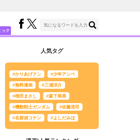
ミック
人気タグ
#かりあげクン
#少年アシベ
#無料漫画
#三浦涼介
#植田まさし
#森下裕美
#機動戦士ガンダム
#佐藤流司
#名探偵コナン
#よしだみほ