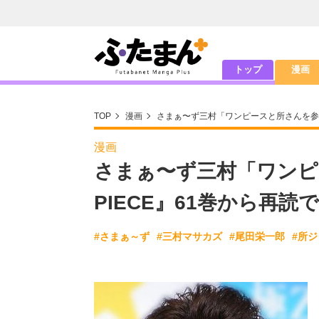
トップ
漫画
TOP
漫画
さまぁ〜ず三村「ワンピースと所さんを参考に
漫画
さまぁ〜ず三村「ワンピ
PIECE』61巻から再読
#さまぁ～ず
#三村マサカズ
#尾田栄一郎
#所