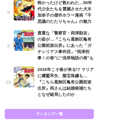
怖かったけど救われた…90年
原
代少女たちを震撼させた犬木
闘
加奈子の傑作ホラー漫画『不
ア
思議のたたりちゃん』の魅力
の
貴重な「警察官・両津勘吉」
え
の姿が…『こちら葛飾区亀有
ラ
公園前派出所』にあった「ガ
ン
チシリアス事件回」“両津刑
な
事！の巻”に“浅草物語の巻”も
ラ
2026年こそ春が来る!? マリア
ま
に磯鷲早矢、擬宝珠纏も…
名
『こちら葛飾区亀有公園前派
ャ
出所』両さんは結婚候補たち
し
となぜ破局したのか
ど
ランキング一覧
ラン