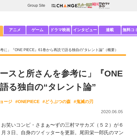
Group Site
アニメ
ゲーム
ドラマ映画
インタビュー
連載
無料コ
」『ONE PIECE』61巻から再読で語る独自の“タレント論”（概要）
ースと所さんを参考に」『ONE
で語る独自の“タレント論”
ジョージ
#ONEPIECE
#どうぶつの森
#鬼滅の刃
2020.06.05
お笑いコンビ・さまぁ〜ずの三村マサカズ（５２）が６
月３日、自身のツイッターを更新。尾田栄一郎氏のマン