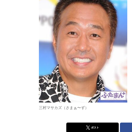
三村マサカズ（さまぁ〜ず）
ポスト