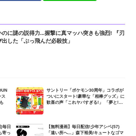
のに謎の説得力...握撃に真マッハ突きも強烈! 『刃
び出した「ぶっ飛んだ必殺技」
DUN
サントリー「ポケモン30周年」コラボが
ース
ついにスタート!豪華な「相棒グッズ」に
も
歓喜の声「これヤバすぎる!」 「夢と!冒
険の!相棒グッズが当たる!キャンペー
ン」は5/31まで
)毎日
【無料漫画】毎日配信!少年アシベ(57)
も寄っ
「遠い所へ...」森下裕美/キュートなゴマ