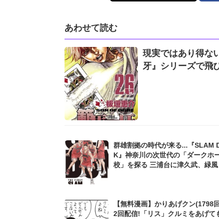
あわせて読む
現実ではあり得ない
牙』シリーズで飛
群雄割拠の時代が来る...『SLAM 
K』神奈川の次世代の「ダークホ
校」を探る 三浦台に津久武、緑風
【無料漫画】かりあげクン(1798回
2回配信!「リス」クルミをあげて