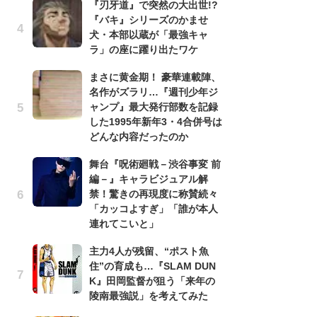
『刃牙道』で突然の大出世!?
『バキ』シリーズのかませ
『
犬・本部以蔵が「最強キャ
残
ラ」の座に躍り出たワケ
ー
な
まさに黄金期！ 豪華連載陣、
イ
名作がズラリ…『週刊少年ジ
ャンプ』最大発行部数を記録
ア
した1995年新年3・4合併号は
ー
どんな内容だったのか
場
ァ
舞台『呪術廻戦－渋谷事変 前
編－』キャラビジュアル解
努
禁！驚きの再現度に称賛続々
ジ
「カッコよすぎ」「誰が本人
鬼
連れてこいと」
の
主力4人が残留、“ポスト魚
怖
住”の育成も…『SLAM DUN
代
K』田岡監督が狙う「来年の
加
陵南最強説」を考えてみた
思