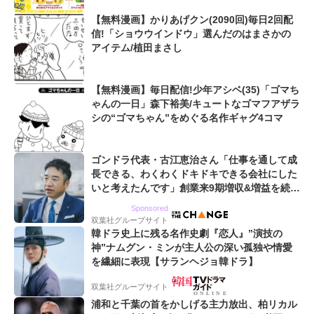
【無料漫画】かりあげクン(2090回)毎日2回配
信!「ショウウインドウ」選んだのはまさかの
アイテム/植田まさし
【無料漫画】毎日配信!少年アシベ(35)「ゴマち
ゃんの一日」森下裕美/キュートなゴマフアザラ
シの“ゴマちゃん”をめぐる名作ギャグ4コマ
ゴンドラ代表・古江恵治さん「仕事を通して成
長できる、わくわくドキドキできる会社にした
いと考えたんです」創業来9期増収&増益を続け
るWebマーケティング会社のアイデンティティ
Sponsored
双葉社グループサイト
韓ドラ史上に残る名作史劇『恋人』”演技の
神”ナムグン・ミンが主人公の深い孤独や情愛
を繊細に表現【サランヘジョ韓ドラ】
双葉社グループサイト
浦和と千葉の首をかしげる主力放出、柏リカル