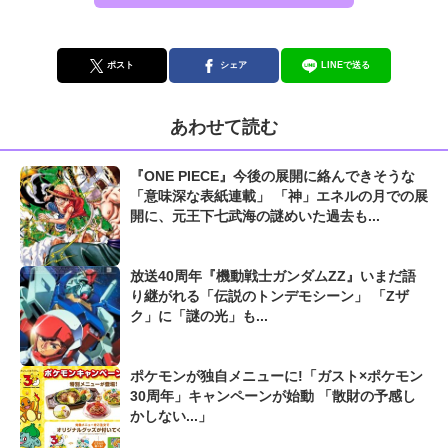
ポスト
シェア
LINEで送る
あわせて読む
『ONE PIECE』今後の展開に絡んできそうな
「意味深な表紙連載」 「神」エネルの月での展
開に、元王下七武海の謎めいた過去も...
放送40周年『機動戦士ガンダムZZ』いまだ語
り継がれる「伝説のトンデモシーン」 「Zザ
ク」に「謎の光」も...
ポケモンが独自メニューに!「ガスト×ポケモン
30周年」キャンペーンが始動 「散財の予感し
かしない...」