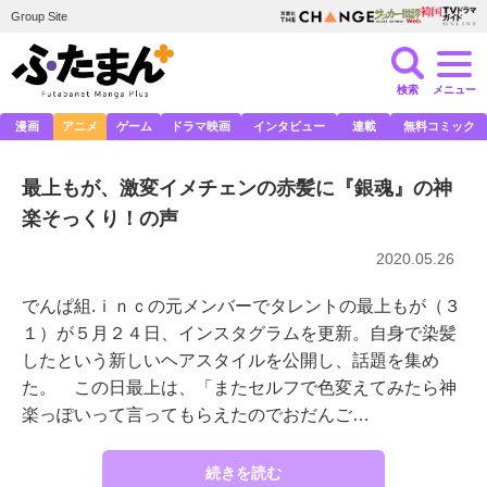
Group Site
検索
メニュー
漫画
アニメ
ゲーム
ドラマ映画
インタビュー
連載
無料コミック
最上もが、激変イメチェンの赤髪に『銀魂』の神
楽そっくり！の声
2020.05.26
でんぱ組.ｉｎｃの元メンバーでタレントの最上もが（３
１）が５月２４日、インスタグラムを更新。自身で染髪
したという新しいヘアスタイルを公開し、話題を集め
た。 この日最上は、「またセルフで色変えてみたら神
楽っぽいって言ってもらえたのでおだんご…
続きを読む