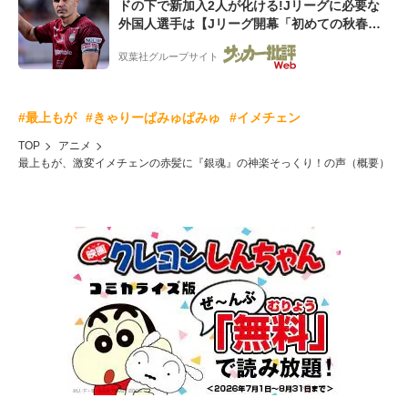
ドの下で新加入2人が化ける!Jリーグに必要な
外国人選手は【Jリーグ開幕「初めての秋春
制」の大激論】(4)
双葉社グループサイト
#最上もが
#きゃりーぱみゅぱみゅ
#イメチェン
TOP
アニメ
最上もが、激変イメチェンの赤髪に『銀魂』の神楽そっくり！の声（概要）