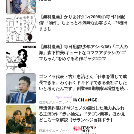
【無料漫画】かりあげクン(2098回)毎日2回配
信!「物件」ちょっと不気味なお客さん...?/植田
まさし
【無料漫画】毎日配信!少年アシベ(66)「二人の
海」森下裕美/キュートなゴマフアザラシの“ゴ
マちゃん”をめぐる名作ギャグ4コマ
ゴンドラ代表・古江恵治さん「仕事を通して成
長できる、わくわくドキドキできる会社にした
いと考えたんです」創業来9期増収&増益を続け
るWebマーケティング会社のアイデンティティ
Sponsored
双葉社グループサイト
韓流傑作選!2PMジュノの傑出した魅力あふれ
る主演3作『赤い袖先』『テプン商事』ほか見
どころ一挙解説【サランヘジョ韓ドラ】
双葉社グループサイト