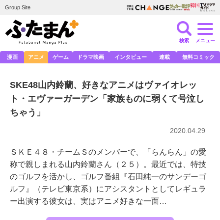
Group Site
検索
メニュー
漫画
アニメ
ゲーム
ドラマ映画
インタビュー
連載
無料コミック
SKE48山内鈴蘭、好きなアニメはヴァイオレッ
ト・エヴァーガーデン「家族ものに弱くて号泣し
ちゃう」
2020.04.29
ＳＫＥ４８・チームＳのメンバーで、「らんらん」の愛
称で親しまれる山内鈴蘭さん（２５）。最近では、特技
のゴルフを活かし、ゴルフ番組『石田純一のサンデーゴ
ルフ』（テレビ東京系）にアシスタントとしてレギュラ
ー出演する彼女は、実はアニメ好きな一面…