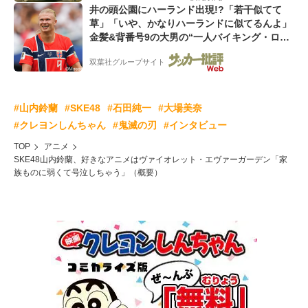
井の頭公園にハーランド出現!?「若干似てて
草」「いや、かなりハーランドに似てるんよ」
金髪&背番号9の大男の“一人バイキング・ロ
ー”映像が話題!「元気をもらった」
双葉社グループサイト
#山内鈴蘭
#SKE48
#石田純一
#大場美奈
#クレヨンしんちゃん
#鬼滅の刃
#インタビュー
TOP
アニメ
SKE48山内鈴蘭、好きなアニメはヴァイオレット・エヴァーガーデン「家
族ものに弱くて号泣しちゃう」（概要）