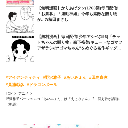
【無料漫画】かりあげクン(1763回)毎日配信!
「お歳暮」「運動神経」今年も素敵な贈り物
が...?/植田まさし
【無料漫画】毎日配信!少年アシベ(156)「チッ
トちゃんの贈り物」森下裕美/キュートなゴマフ
アザラシの“ゴマちゃん”をめぐる名作ギャグ4
コマ
#アイデンティティ
#野沢雅子
#あいみょん
#田島直弥
#見浦彰彦
#ドラゴンボール
TOP
アニメ
野沢雅子バージョンの「あいみょん」は「えぇみょん」!? 替え歌が話題に
（概要）