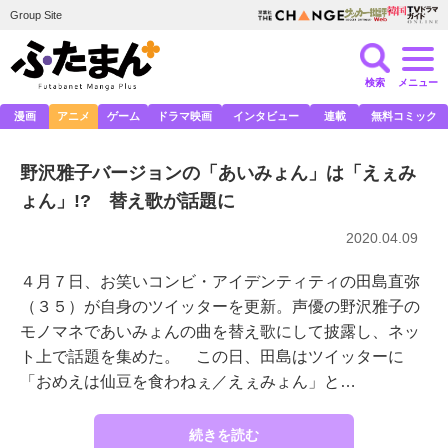
Group Site
検索
メニュー
漫画
アニメ
ゲーム
ドラマ映画
インタビュー
連載
無料コミック
野沢雅子バージョンの「あいみょん」は「えぇみ
ょん」!? 替え歌が話題に
2020.04.09
４月７日、お笑いコンビ・アイデンティティの田島直弥
（３５）が自身のツイッターを更新。声優の野沢雅子の
モノマネであいみょんの曲を替え歌にして披露し、ネッ
ト上で話題を集めた。 この日、田島はツイッターに
「おめえは仙豆を食わねぇ／えぇみょん」と…
続きを読む